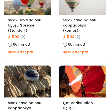
Sıcak Hava Balonu
sıcak hava balonu
Uçuşu Goreme
cappadokya
(Standart)
(konfor)
5.00
(2)
5.00
(2)
60 minutt
60 minutt
Spør etter pris
Spør etter pris
sıcak hava balonu
Çat Vadisi Balon
cappadokya
Uçuşu