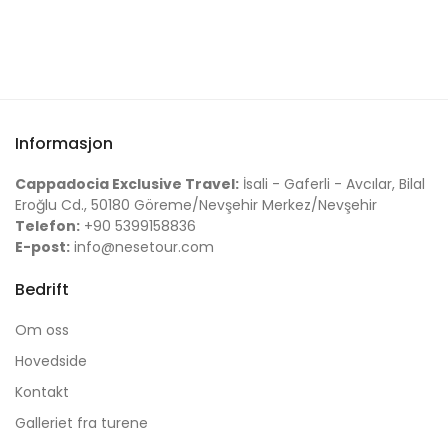
Informasjon
Cappadocia Exclusive Travel:
İsali - Gaferli - Avcılar, Bilal
Eroğlu Cd., 50180 Göreme/Nevşehir Merkez/Nevşehir
Telefon:
+90 5399158836
E-post:
info@nesetour.com
Bedrift
Om oss
Hovedside
Kontakt
Galleriet fra turene