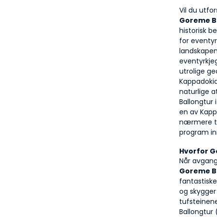
Goreme B
historisk be
for eventy
landskapene
eventyrkje
utrolige ge
Kappadokia
naturlige a
Ballongtur
en av Kapp
nærmere ti
program in
Hvorfor G
Goreme B
fantastisk
og skygger
tufsteinen
Ballongtur 