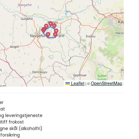
Leaflet
OpenStreetMap
|
©
er
kat
og leveringstjeneste
itiff frokost
e skål (alkoholfri)
forsikring