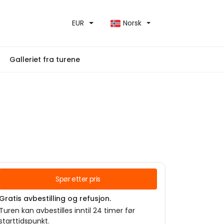
EUR
Norsk
Galleriet fra turene
Spør etter pris
Gratis avbestilling og refusjon.
Turen kan avbestilles inntil 24 timer før
starttidspunkt.