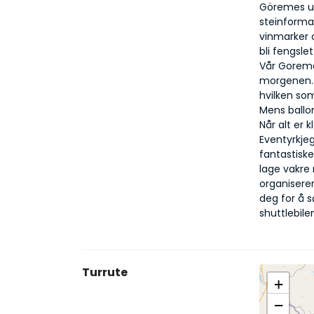
Göremes uni
steinformas
vinmarker o
bli fengsle
Vår Goreme 
morgenen. V
hvilken som
Mens ballong
Når alt er 
Eventyrkje
fantastiske
lage vakre 
organisere
deg for å sø
shuttlebile
Turrute
+
−