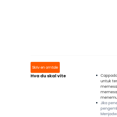
Skriv en omtale
Hva du skal vite
Cappadoc
untuk te
memesan
memesan 
menemuk
Jika pen
pengemb
Menjadwa