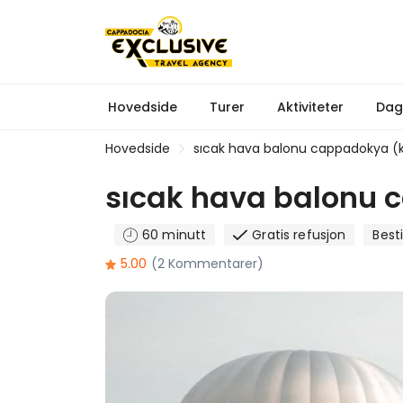
Hovedside
Turer
Aktiviteter
Dag
Hovedside
sıcak hava balonu cappadokya (
sıcak hava balonu 
60 minutt
Gratis refusjon
Besti
5.00
(2 Kommentarer)