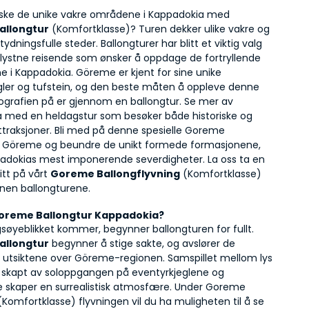
Vil du utforske de unike vakre områdene i Kappadokia med 
allongtur
 (Komfortklasse)? Turen dekker ulike vakre og 
tydningsfulle steder. Ballongturer har blitt et viktig valg 
rlystne reisende som ønsker å oppdage de fortryllende 
 i Kappadokia. Göreme er kjent for sine unike 
gler og tufstein, og den beste måten å oppleve denne 
ografien på er gjennom en ballongtur. Se mer av 
 med en heldagstur som besøker både historiske og 
ttraksjoner. Bli med på denne spesielle Goreme 
 i Göreme og beundre de unikt formede formasjonene, 
adokias mest imponerende severdigheter. La oss ta en 
tt på vårt 
Goreme Ballongflyvning
 (Komfortklasse) 
nen ballongturene.
oreme Ballongtur Kappadokia?
Når avgangsøyeblikket kommer, begynner ballongturen for fullt. 
allongtur
 begynner å stige sakte, og avslører de 
e utsiktene over Göreme-regionen. Samspillet mellom lys 
 skapt av soloppgangen på eventyrkjeglene og 
e skaper en surrealistisk atmosfære. Under Goreme 
(Komfortklasse) flyvningen vil du ha muligheten til å se 