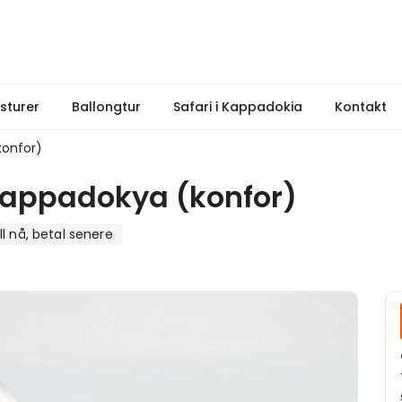
sturer
Ballongtur
Safari i Kappadokia
Kontakt
konfor)
cappadokya (konfor)
ll nå, betal senere