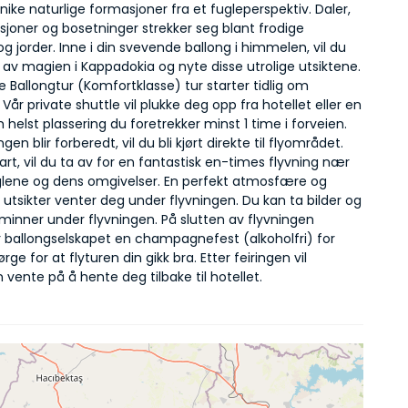
ke naturlige formasjoner fra et fugleperspektiv. Daler, 
joner og bosetninger strekker seg blant frodige 
g jorder. Inne i din svevende ballong i himmelen, vil du 
t av magien i Kappadokia og nyte disse utrolige utsiktene.
Ballongtur (Komfortklasse) tur starter tidlig om 
år private shuttle vil plukke deg opp fra hotellet eller en 
 helst plassering du foretrekker minst 1 time i forveien. 
en blir forberedt, vil du bli kjørt direkte til flyområdet. 
klart, vil du ta av for en fantastisk en-times flyvning nær 
glene og dens omgivelser. En perfekt atmosfære og 
 utsikter venter deg under flyvningen. Du kan ta bilder og 
minner under flyvningen. På slutten av flyvningen 
r ballongselskapet en champagnefest (alkoholfri) for 
rge for at flyturen din gikk bra. Etter feiringen vil 
n vente på å hente deg tilbake til hotellet.