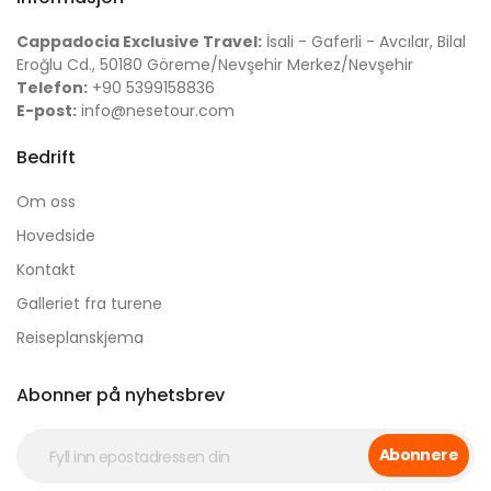
Cappadocia Exclusive Travel:
İsali - Gaferli - Avcılar, Bilal
Eroğlu Cd., 50180 Göreme/Nevşehir Merkez/Nevşehir
Telefon:
+90 5399158836
E-post:
info@nesetour.com
Bedrift
Om oss
Hovedside
Kontakt
Galleriet fra turene
Reiseplanskjema
Abonner på nyhetsbrev
Abonnere