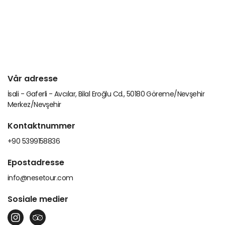
Vår adresse
İsali - Gaferli - Avcılar, Bilal Eroğlu Cd., 50180 Göreme/Nevşehir
Merkez/Nevşehir
Kontaktnummer
+90 5399158836
Epostadresse
info@nesetour.com
Sosiale medier