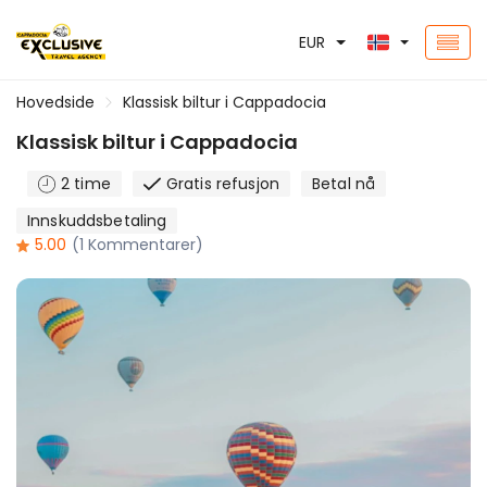
EUR
Hovedside
Klassisk biltur i Cappadocia
Klassisk biltur i Cappadocia
2 time
Gratis refusjon
Betal nå
Innskuddsbetaling
5.00
(1 Kommentarer)