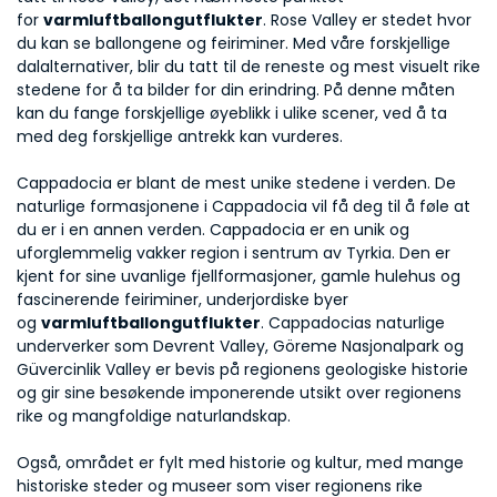
for 
varmluftballongutflukter
. Rose Valley er stedet hvor 
du kan se ballongene og feiriminer. Med våre forskjellige 
dalalternativer, blir du tatt til de reneste og mest visuelt rike 
stedene for å ta bilder for din erindring. På denne måten 
kan du fange forskjellige øyeblikk i ulike scener, ved å ta 
med deg forskjellige antrekk kan vurderes. 
Cappadocia er blant de mest unike stedene i verden. De 
naturlige formasjonene i Cappadocia vil få deg til å føle at 
du er i en annen verden. Cappadocia er en unik og 
uforglemmelig vakker region i sentrum av Tyrkia. Den er 
kjent for sine uvanlige fjellformasjoner, gamle hulehus og 
fascinerende feiriminer, underjordiske byer 
og 
varmluftballongutflukter
. Cappadocias naturlige 
underverker som Devrent Valley, Göreme Nasjonalpark og 
Güvercinlik Valley er bevis på regionens geologiske historie 
og gir sine besøkende imponerende utsikt over regionens 
rike og mangfoldige naturlandskap. 
Også, området er fylt med historie og kultur, med mange 
historiske steder og museer som viser regionens rike 