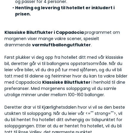
og passer for 4 personer.
Henting og levering til hotellet er inkludert i 
prisen. 
Klassiske Bilutflukter i Cappadocia 
programmet om 
morgenen viser mange vakre scener, spesielt 
drømmende 
varmluftballongutflukter
. 
Først plukker vi deg opp fra hotellet ditt med vår klassiske 
bil, deretter går vi til ballongens oppstartsområde. Når du 
leier våre biler, vil du dra på tur med sjåføren, og du vil bli 
tatt med til dalene og feiriminer hvor du kan ta vakre bilder 
med Cappadocia 
Klassiske Bilutflukter 
i henhold til dine 
preferanser. Med morgenens soloppgang vil du samle 
utrolige minner under mellom 100-160 ballonger. 
Deretter drar vi til Kjærlighetsdalen hvor vi vil se den beste 
utsikten til soloppgang. Når du leier vår 
<="" strong="">, vil 
du bli hentet fra hotellet ditt avhengig av tidspunktet for 
soloppgangen. Etter at du er hentet fra hotellet, vil du bli 
tatt til Rose Valley, det nærmeste punktet 