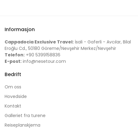
Informasjon
Cappadocia Exclusive Travel:
İsali - Gaferli - Avcılar, Bilal
Eroğlu Cd., 50180 Göreme/Nevşehir Merkez/Nevşehir
Telefon:
+90 5399158836
E-post:
info@nesetour.com
Bedrift
Om oss
Hovedside
Kontakt
Galleriet fra turene
Reiseplanskjema