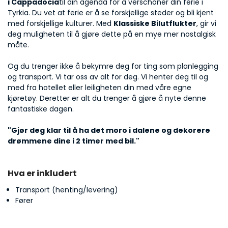
i Cappadocia
til din agenda for å verschöner din ferie i 
Tyrkia. Du vet at ferie er å se forskjellige steder og bli kjent 
med forskjellige kulturer. Med 
Klassiske Bilutflukter
, gir vi 
deg muligheten til å gjøre dette på en mye mer nostalgisk 
måte. 
Og du trenger ikke å bekymre deg for ting som planlegging 
og transport. Vi tar oss av alt for deg. Vi henter deg til og 
med fra hotellet eller leiligheten din med våre egne 
kjøretøy. Deretter er alt du trenger å gjøre å nyte denne 
fantastiske dagen. 
"Gjør deg klar til å ha det moro i dalene og dekorere 
drømmene dine i 2 timer med bil." 
Hva er inkludert
Transport (henting/levering)
Fører