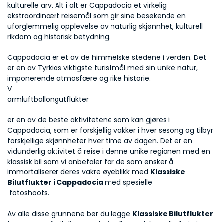
kulturelle arv. Alt i alt er Cappadocia et virkelig 
ekstraordinært reisemål som gir sine besøkende en 
uforglemmelig opplevelse av naturlig skjønnhet, kulturell 
rikdom og historisk betydning. 
Cappadocia er et av de himmelske stedene i verden. Det 
er en av Tyrkias viktigste turistmål med sin unike natur, 
imponerende atmosfære og rike historie.
V
armluftballongutflukter
er en av de beste aktivitetene som kan gjøres i 
Cappadocia, som er forskjellig vakker i hver sesong og tilbyr 
forskjellige skjønnheter hver time av dagen. Det er en 
vidunderlig aktivitet å reise i denne unike regionen med en 
klassisk bil som vi anbefaler for de som ønsker å 
immortaliserer deres vakre øyeblikk med 
Klassiske 
Bilutflukter i Cappadocia 
med spesielle
 fotoshoots. 
Av alle disse grunnene bør du legge 
Klassiske Bilutflukter 