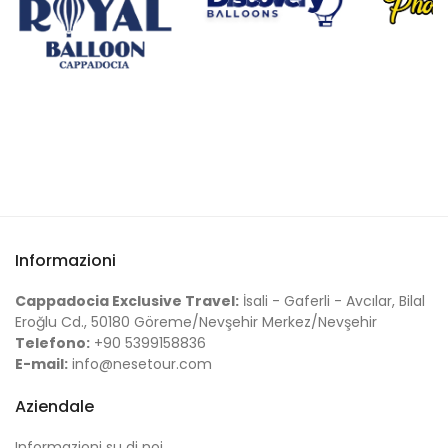
Informazioni
Cappadocia Exclusive Travel:
İsali - Gaferli - Avcılar, Bilal
Eroğlu Cd., 50180 Göreme/Nevşehir Merkez/Nevşehir
Telefono:
+90 5399158836
E-mail:
info@nesetour.com
Aziendale
Informazioni su di noi