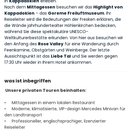
in 
Kappadokien
 erleben.
Nach dem 
Mittagessen
 besuchen wir das 
Highlight von 
Kappadokien
 – das 
Goreme Freiluftmuseum
. Ihr 
Reiseleiter wird die Bedeutungen der Fresken erklären, die 
die Wände jahrhundertealter Höhlenkirchen bedecken, 
während Sie diese spektakuläre UNESCO-
Weltkulturerbestätte erkunden. Von hier aus besuchen wir 
den Anfang des 
Rose Valley
 für eine Wanderung durch 
Feenkamine, Obstgärten und Weinberge. Der letzte 
Aussichtspunkt ist das 
Liebe Tal
 und Sie werden gegen 
17:30 Uhr wieder in Ihrem Hotel ankommen.
was ist inbegriffen
Unsere privaten Touren beinhalten:
• Mittagessen in einem lokalen Restaurant
• Moderne, klimatisierte, VIP-design Mercedes Minivan für
den Landtransport
• Professioneller, englischsprachiger, lizenzierter
Reiseleiter