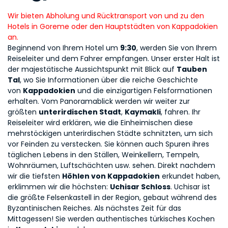
Wir bieten Abholung und Rücktransport von und zu den 
Hotels in Goreme oder den Hauptstädten von Kappadokien 
an.
Beginnend von Ihrem Hotel um 
9:30
, werden Sie von Ihrem 
Reiseleiter und dem Fahrer empfangen. Unser erster Halt ist 
der majestätische Aussichtspunkt mit Blick auf 
Tauben 
Tal
, wo Sie Informationen über die reiche Geschichte 
von 
Kappadokien
 und die einzigartigen Felsformationen 
erhalten. Vom Panoramablick werden wir weiter zur 
größten 
unterirdischen Stadt
, 
Kaymakli
, fahren. Ihr 
Reiseleiter wird erklären, wie die Einheimischen diese 
mehrstöckigen unterirdischen Städte schnitzten, um sich 
vor Feinden zu verstecken. Sie können auch Spuren ihres 
täglichen Lebens in den Ställen, Weinkellern, Tempeln, 
Wohnräumen, Luftschächten usw. sehen. Direkt nachdem 
wir die tiefsten 
Höhlen von Kappadokien
 erkundet haben, 
erklimmen wir die höchsten: 
Uchisar Schloss
. Uchisar ist 
die größte Felsenkastell in der Region, gebaut während des 
Byzantinischen Reiches. Als nächstes Zeit für das 
Mittagessen! Sie werden authentisches türkisches Kochen 