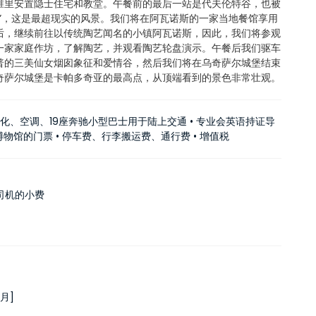
锥里安置隐士住宅和教堂。午餐前的最后一站是代夫伦特谷，也被
谷”，这是最超现实的风景。我们将在阿瓦诺斯的一家当地餐馆享用
后，继续前往以传统陶艺闻名的小镇阿瓦诺斯，因此，我们将参观
一家家庭作坊，了解陶艺，并观看陶艺轮盘演示。午餐后我们驱车
普的三美仙女烟囱象征和爱情谷，然后我们将在乌奇萨尔城堡结束
奇萨尔城堡是卡帕多奇亚的最高点，从顶端看到的景色非常壮观。
 现代化、空调、19座奔驰小型巴士用于陆上交通 • 专业会英语持证导
和博物馆的门票 • 停车费、行李搬运费、通行费 • 增值税
司机的小费
5月]