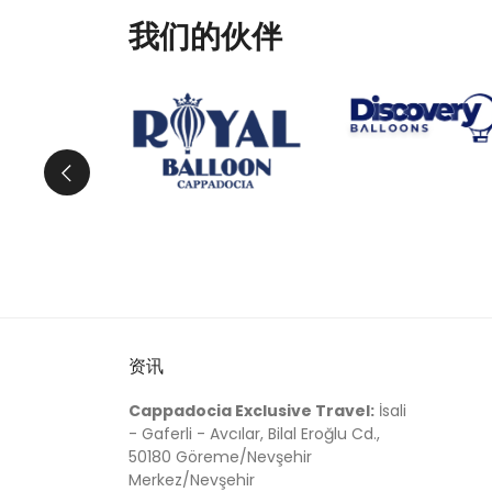
我们的伙伴
资讯
Cappadocia Exclusive Travel:
İsali
- Gaferli - Avcılar, Bilal Eroğlu Cd.,
50180 Göreme/Nevşehir
Merkez/Nevşehir