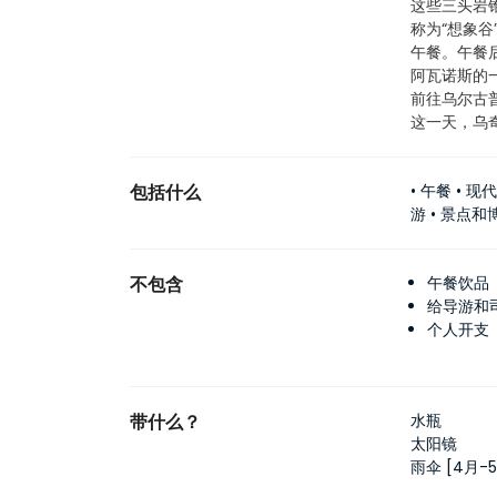
这些三头岩
称为“想象
午餐。午餐
阿瓦诺斯的
前往乌尔古
这一天，乌
包括什么
• 午餐 •
游 • 景点
不包含
午餐饮品
给导游和
个人开支
带什么？
水瓶
太阳镜
雨伞 [4月-