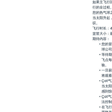
如果主飞行
行的全过程
您的热气球
当太阳升起
叹。
飞行时长：4
篮筐大小：最
期待内容：
您的冒
球公
等待
飞点
验。
一旦
将观
Çat
当太
感到
Çat
法控
在飞