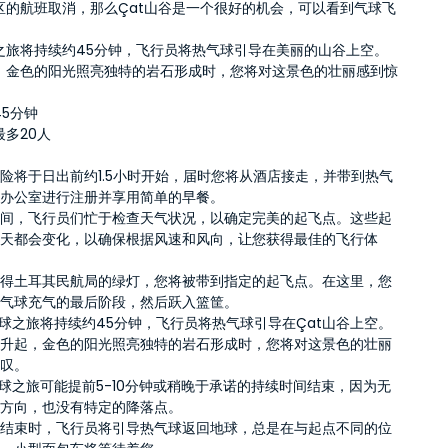
区的航班取消，那么Çat山谷是一个很好的机会，可以看到气球飞
。
之旅将持续约45分钟，飞行员将热气球引导在美丽的山谷上空。
，金色的阳光照亮独特的岩石形成时，您将对这景色的壮丽感到惊
5分钟
多20人
险将于日出前约1.5小时开始，届时您将从酒店接走，并带到热气
司办公室进行注册并享用简单的早餐。
期间，飞行员们忙于检查天气状况，以确定完美的起飞点。这些起
每天都会变化，以确保根据风速和风向，让您获得最佳的飞行体
获得土耳其民航局的绿灯，您将被带到指定的起飞点。在这里，您
看气球充气的最后阶段，然后跃入篮筐。
气球之旅将持续约45分钟，飞行员将热气球引导在Çat山谷上空。
阳升起，金色的阳光照亮独特的岩石形成时，您将对这景色的壮丽
惊叹。
气球之旅可能提前5-10分钟或稍晚于承诺的持续时间结束，因为无
制方向，也没有特定的降落点。
行结束时，飞行员将引导热气球返回地球，总是在与起点不同的位