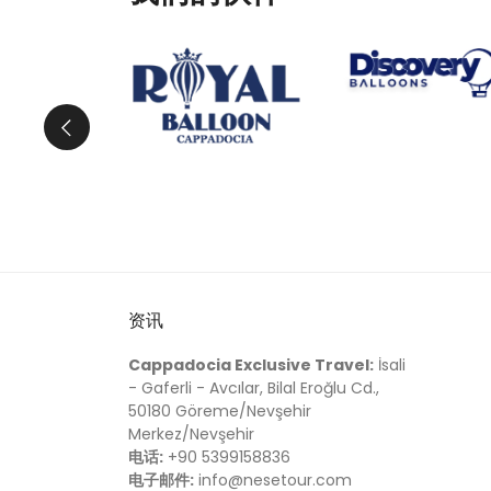
资讯
Cappadocia Exclusive Travel:
İsali
- Gaferli - Avcılar, Bilal Eroğlu Cd.,
50180 Göreme/Nevşehir
Merkez/Nevşehir
电话:
+90 5399158836
电子邮件:
info@nesetour.com