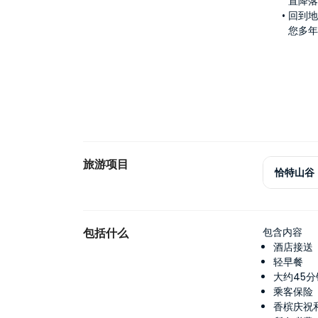
置降
回到
您多
旅游项目
恰特山谷
包括什么
包含内容
酒店接送
轻早餐
大约45
乘客保险
香槟庆祝