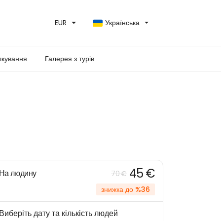
EUR
Українська
лкування
Галерея з турів
45 €
На людину
70 €
знижка до %36
Виберіть дату та кількість людей