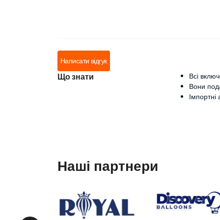
Написати відгук
Що знати
Всі вклю
Вони пода
Імпортні 
Наші партнери