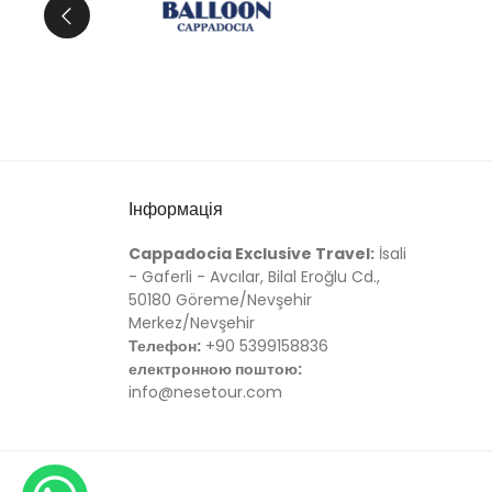
Інформація
Cappadocia Exclusive Travel:
İsali
- Gaferli - Avcılar, Bilal Eroğlu Cd.,
50180 Göreme/Nevşehir
Merkez/Nevşehir
Телефон:
+90 5399158836
електронною поштою:
info@nesetour.com