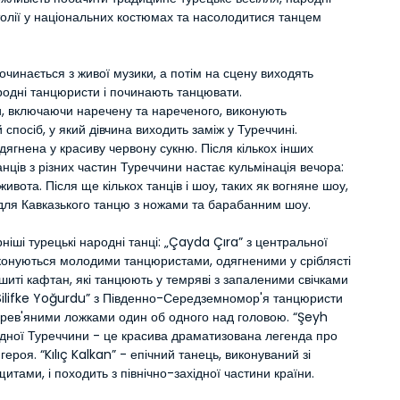
толії у національних костюмах та насолодитися танцем 
чинається з живої музики, а потім на сцену виходять 
родні танцюристи і починають танцювати.
, включаючи наречену та нареченого, виконують 
 спосіб, у який дівчина виходить заміж у Туреччині. 
ягнена у красиву червону сукню. Після кількох інших 
нців з різних частин Туреччини настає кульмінація вечора: 
живота. Після ще кількох танців і шоу, таких як вогняне шоу, 
 для Кавказького танцю з ножами та барабанним шоу.
іші турецькі народні танці: „Çayda Çıra” з центральної 
конуються молодими танцюристами, одягненими у сріблясті 
ишиті кафтан, які танцюють у темряві з запаленими свічками 
„Silifke Yoğurdu” з Південно-Середземномор'я танцюристи 
ерев'яними ложками один об одного над головою. “Şeyh 
ідної Туреччини - це красива драматизована легенда про 
героя. “Kılıç Kalkan” - епічний танець, виконуваний зі 
итами, і походить з північно-західної частини країни.