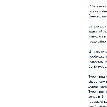
Є багато ви
та енергійн
(алкогольн
Багато шоу 
зазвичай за
навколо кім
традиційног
Ціна включа
необмежені 
повертаючи
Вечір турец
Туреччина м
від регіону 
доповнюють
Туреччину, 
вечорів. В
турецької к
вас буде мо