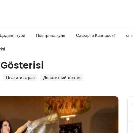
Щоденні тури
Повітряна куля
Сафарі в Каппадокії
спі
isi
 Gösterisi
Платити зараз
Депозитний платіж