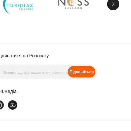
дписатися на Розсилку
Підпишіться
ц.медіа