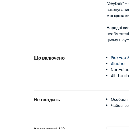
“Zeybek” - 
виконуваний
між кроками
Народні вис
необмежені 
цьому шоу-в
Що включено
Pick-up 
Alcohol
Non-alco
All the s
Не входить
Особисті
Чайові в