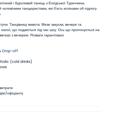
епічний і бурхливий танець з Егеїдської Туреччини, 
 чоловічими танцюристами, які б'ють колінами об підлогу 
.
тупи. Танцівниці живота. Мезе закуски, вечеря та 
напої, що подаються під час шоу. Ось що пропонується на 
ечорі з вечерею. Розваги гарантовані.
& Drop-off
holic (cold drinks)
hows
 витрати
одію/офіціанту