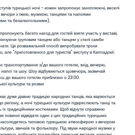
ступів турецької ночі - кожен запропонує захоплюючі, веселі 
і вечори з їжею, музикою, танцями та напоями 
ими та безалкогольними).
пропонують багато нагод для гостей взяти участь у виставі, 
кінчуючи груповим танцем або танцем у стилі самби 
нати. Це розважальний спосіб випробувати трохи 
о, але "приготовленого для туристів" виступу в Каппадокії.
є транспортування з/до вашого готелю, вхід, вечерю, 
напої та шоу. Шоу відбуваються щовечора, зазвичай 
сь до вашого готелю приблизно о 23:00.
ької культури та розваг
ає дуже давню традицію народних танців, яка варіюється 
до регіону, а ночі турецької культури підкреслюють танці та 
 їх традиційними костюмами. Щоб відчути справжню 
ви повинні відвідати один з цих традиційних турецьких 
и насолодитесь типовою турецькою атмосферою з вечором 
ультури, звичаїв та фольклору. Під звуки народної музики у 
жливість побачити традиційне турецьке весілля, народні 