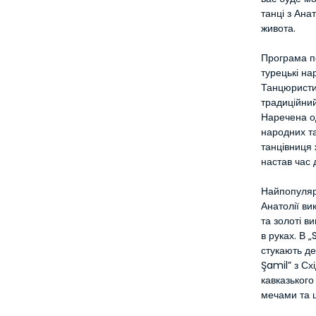
танці з Ана
живота.
Програма по
турецькі на
Танцюристи
традиційний
Наречена од
народних та
танцівниця 
настав час
Найпопулярн
Анатолії ви
та золоті в
в руках. В 
стукають д
Şamil” з Сх
кавказького 
мечами та щ