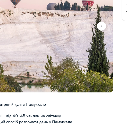
вітряній кулі в Памуккале
лі – від 40-45 хвилин на світанку
ий спосіб розпочати день у Памуккале.