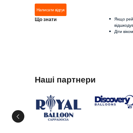
Написати відгук
Що знати
Якщо рей
відшкоду
Діти віко
Наші партнери