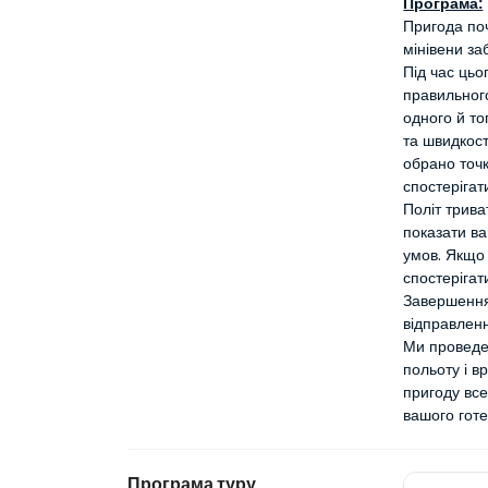
Програма:
Пригода поч
мінівени за
Під час цьо
правильного
одного й то
та швидкост
обрано точк
спостерігат
Політ трива
показати ва
умов. Якщо 
спостерігат
Завершення 
відправленн
Ми проведе
польоту і в
пригоду все
вашого гот
Програма туру