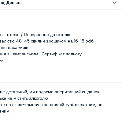
е, Денізлі
 з готелю / Повернення до готелю
валістю 40-45 хвилин з кошиком на 16-18 осіб
ння пасажирів
ння з шампанським і Сертифікат польоту
ки
 не детальний, ми подаємо аперитивний сніданок
ке не містить алкоголю
яте на екшн-камеру в повітряній кулі, є платним, не
вним