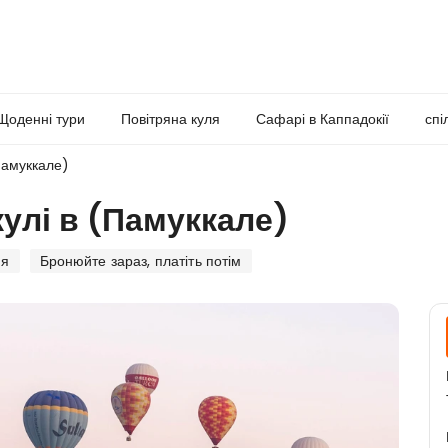
Щоденні тури
Повітряна куля
Сафарі в Каппадокії
спі
(Памуккале)
кулі в (Памуккале)
ня
Бронюйте зараз, платіть потім