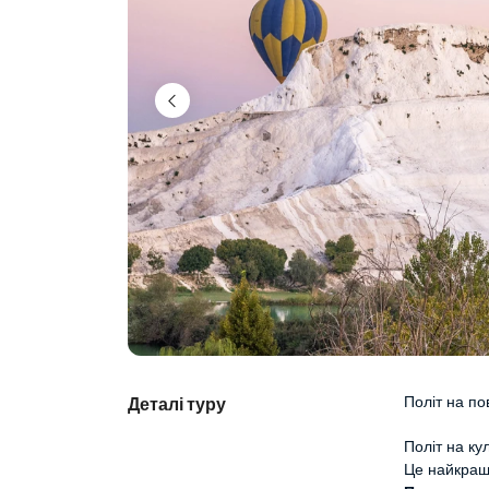
Політ на по
Деталі туру
Політ на ку
Це найкращ