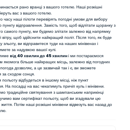
инається рано вранці з вашого готелю. Наші розкішні 
беруть вас з вашого готелю.
го часу наші пілоти перевірять погодні умови для вибору 
 пункту відправлення. Замість того, щоб відлітати щоранку з 
го самого пункту, ми будемо злітати залежно від напрямку 
і вітру, щоб здійснити найкращий політ. Після того, як буде 
у зльоту, ви відправитеся туди на наших мінівенах і 
имете за надувкою вашої кулі.
тиме 
від 40 хвилин до 45 хвилин 
і ми постараємося 
м якомога більше найкращих місць, залежно від погодних 
погода дозволяє, а це зазвичай так і є, ви зможете 
и за сходом сонця.
польоту відбудеться в іншому місці, ніж пункт 
я. На посадці на вас чекатимуть причіп куль і мінівени.
мо традиційне святкування з шампанським наприкінці 
ручимо вам сертифікат польоту, щоб ви згадували цю 
 життя. Потім наші розкішні мінівени відвезуть вас назад до 
елю.