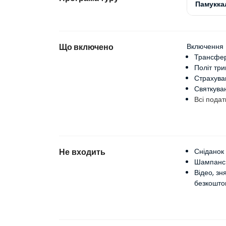
Памуккал
Що включено
Включення
Трансфер
Політ три
Страхува
Святкува
Всі подат
Не входить
Сніданок
Шампансь
Відео, зн
безкошто