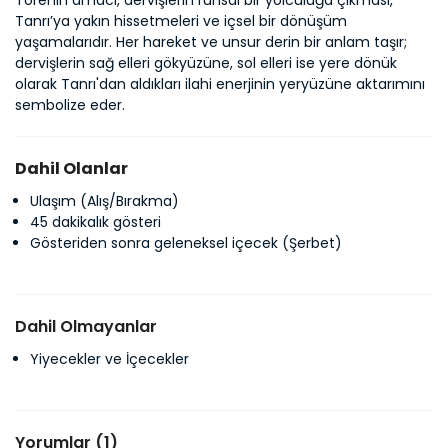
Törenin amacı, dervişlerin ruhsal bir yolculuğa çıkması, 
Tanrı’ya yakın hissetmeleri ve içsel bir dönüşüm 
yaşamalarıdır. Her hareket ve unsur derin bir anlam taşır; 
dervişlerin sağ elleri gökyüzüne, sol elleri ise yere dönük 
olarak Tanrı'dan aldıkları ilahi enerjinin yeryüzüne aktarımını 
sembolize eder.
Dahil Olanlar
Ulaşım (Alış/Bırakma)
45 dakikalık gösteri
Gösteriden sonra geleneksel içecek (Şerbet)
Dahil Olmayanlar
Yiyecekler ve İçecekler
Yorumlar (1)