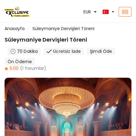
EUR
Anasayfa
Süleymaniye Dervişleri Töreni
Süleymaniye Dervişleri Töreni
70 Dakika
Ücretsiz İade
Şimdi Öde
Ön Ödeme
5.00
(1 Yorumlar)