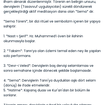
ilham alınarak düzenlenmiştir. Törenin en belirgin unsuru, 
dervişlerin (Tasavvuf uygulayıcıları) sürekli döndürerek 
gerçekleştirdiği aktif meditasyon dansı olan *Sema* dır.
*Sema Töreni*, bir dizi ritüel ve sembolizm içeren bir yapıya 
sahiptir:
1. *Naat-ı Şerif*: Hz. Muhammed’i öven bir ilahinin 
okunmasıyla başlar.
2. *Taksim*: Tanrı’ya olan özlemi temsil eden ney ile yapılan 
solo performans.
3. *Devr-i Veled*: Dervişlerin baş dervişi selamlaması ve 
sonra semahane içinde dönecek şekilde başlamasıdır.
4. *Sema*: Dervişlerin Tanrı'ya duydukları aşkı dört selam 
(dönüş) ile ifade etmeleridir.
5. *Hatime*: Kapanış duası ve Kur'an'dan bir bölüm ile 
sonlanır.