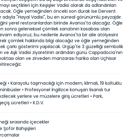
rmayı seçtikleri için Keşişler Vadisi olarak da adlandırılan 
lacak. Öğle yemeğinden önceki son durak ise Dervent 
er adıyla "Hayal Vadisi", bu en sürreal görünümlü peyzajdır. 
ni yerel restoranlardan birinde Avanos'ta alacağız. Öğle 
 sonra geleneksel çömlek sanatının kasabası olan 
vam ediyoruz, bu nedenle Avanos'ta bir aile atölyesini 
erek çömlek hakkında bilgi alacağız ve öğle yemeğinden 
k çarkı gösterimi yapılacak. Ürgüp'te 3 güzelliği sembolik 
rı ve Aşk Vadisi ziyaretinin ardından günü Cappadocia'nın 
oktası olan ve zirveden manzarası harika olan Uçhisar 
itireceğiz.
ği • Karayolu taşımacılığı için modern, klimalı, 19 koltuklu
nibüsler • Profesyonel İngilizce konuşan lisanslı tur
ezilecek yerlere ve müzelere giriş ücretleri • Park,
çiş ücretleri • K.D.V.
eği sırasında içecekler
 Şoför Bahşişleri
Harcamalar