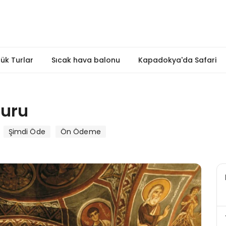
ük Turlar
Sıcak hava balonu
Kapadokya'da Safari
Turu
Şimdi Öde
Ön Ödeme