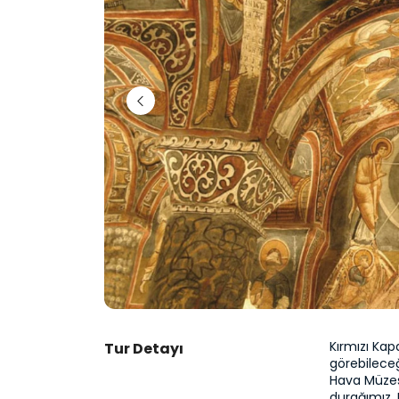
Kırmızı Kap
Tur Detayı
görebileceğ
Hava Müzesi
durağımız, H