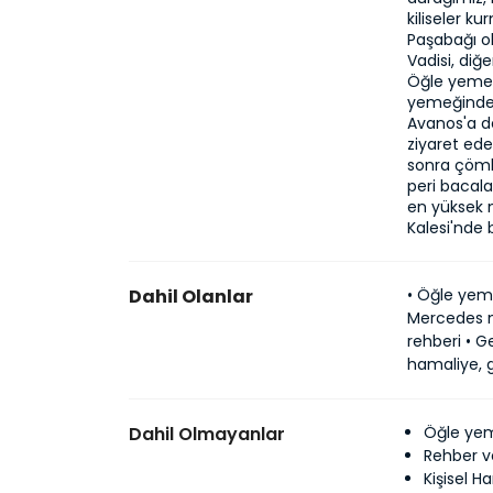
kiliseler ku
Paşabağı o
Vadisi, diğ
Öğle yemeği
yemeğinden
Avanos'a de
ziyaret ed
sonra çömle
peri bacala
en yüksek n
Kalesi'nde b
Dahil Olanlar
• Öğle yeme
Mercedes mi
rehberi • G
hamaliye, ge
Dahil Olmayanlar
Öğle yem
Rehber ve
Kişisel 