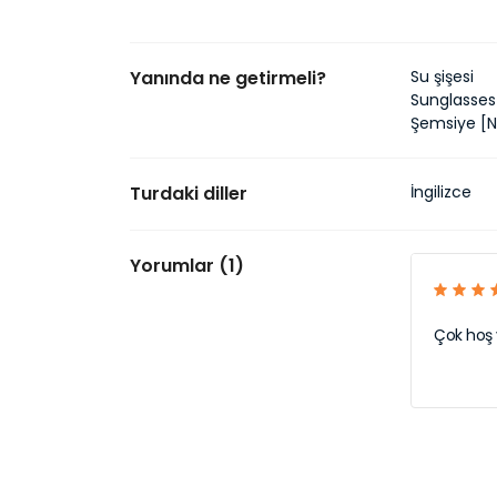
Yanında ne getirmeli?
Su şişesi
Sunglasses
Şemsiye [N
Turdaki diller
İngilizce
Yorumlar (1)
Çok hoş v