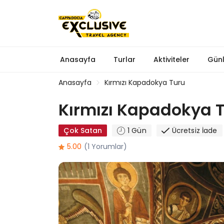
Anasayfa
Turlar
Aktiviteler
Günl
Anasayfa
Kırmızı Kapadokya Turu
Kırmızı Kapadokya 
Çok Satan
1 Gün
Ücretsiz İade
5.00
(1 Yorumlar)