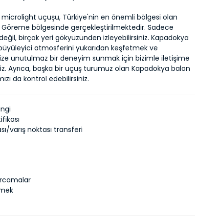
icrolight uçuşu, Türkiye'nin en önemli bölgesi olan 
Göreme bölgesinde gerçekleştirilmektedir. Sadece 
eğil, birçok yeri gökyüzünden izleyebilirsiniz. Kapadokya 
büyüleyici atmosferini yukarıdan keşfetmek ve 
nize unutulmaz bir deneyim sunmak için bizimle iletişime 
niz. Ayrıca, başka bir uçuş turumuz olan Kapadokya balon 
ızı da kontrol edebilirsiniz.
ingi
ifikası
ası/varış noktası transferi
harcamalar
çmek