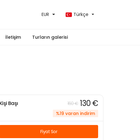
EUR
Türkçe
İletişim
Turların galerisi
130 €
Kişi Başı
160 €
%19 varan indirim
Fiyat Sor