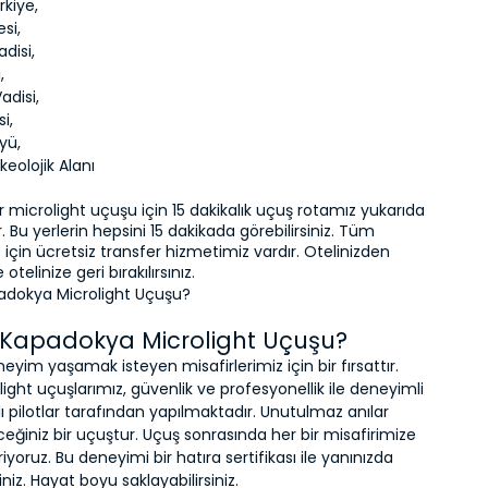
rkiye,
si,
disi,
,
adisi,
si,
yü,
eolojik Alanı
r microlight uçuşu için 15 dakikalık uçuş rotamız yukarıda 
ir. Bu yerlerin hepsini 15 dakikada görebilirsiniz. Tüm 
 için ücretsiz transfer hizmetimiz vardır. Otelinizden 
e otelinize geri bırakılırsınız.
dokya Microlight Uçuşu?
Kapadokya Microlight Uçuşu?
neyim yaşamak isteyen misafirlerimiz için bir fırsattır. 
ght uçuşlarımız, güvenlik ve profesyonellik ile deneyimli 
alı pilotlar tarafından yapılmaktadır. Unutulmaz anılar 
leceğiniz bir uçuştur. Uçuş sonrasında her bir misafirimize 
riyoruz. Bu deneyimi bir hatıra sertifikası ile yanınızda 
iniz. Hayat boyu saklayabilirsiniz.