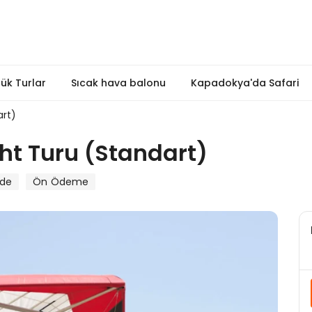
ük Turlar
Sıcak hava balonu
Kapadokya'da Safari
art)
ht Turu (Standart)
Öde
Ön Ödeme