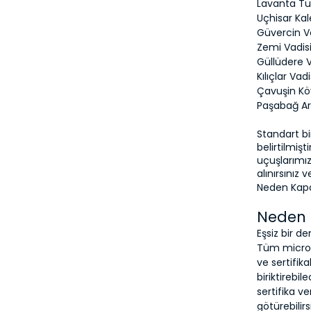
Lavanta Tü
Uçhisar Kale
Güvercin Va
Zemi Vadisi
Güllüdere V
Kılıçlar Vadi
Çavuşin Kö
Paşabağ Ark
Standart bi
belirtilmişt
uçuşlarımız
alınırsınız v
Neden Kapa
Neden 
Eşsiz bir de
Tüm microli
ve sertifik
biriktirebi
sertifika ve
götürebilirs