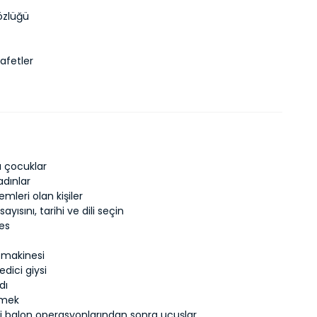
özlüğü
afetler
tı çocuklar
adınlar
emleri olan kişiler
sayısını, tarihi ve dili seçin
es
 makinesi
edici giysi
dı
çmek
i balon operasyonlarından sonra uçuşlar