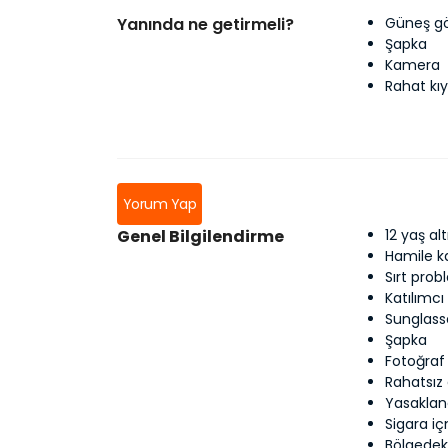
Yanında ne getirmeli?
Güneş g
Şapka
Kamera
Rahat kıy
Yorum Yap
Genel Bilgilendirme
12 yaş al
Hamile k
Sırt probl
Katılımcı 
Sunglass
Şapka
Fotoğraf
Rahatsız 
Yasaklan
Sigara i
Bölgedek