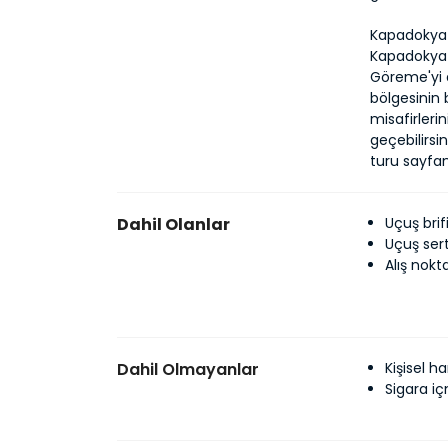
Kapadokya m
Kapadokya 
Göreme'yi d
bölgesinin 
misafirleri
geçebilirsi
turu sayfam
Dahil Olanlar
Uçuş brif
Uçuş sert
Alış nokt
Dahil Olmayanlar
Kişisel 
Sigara i