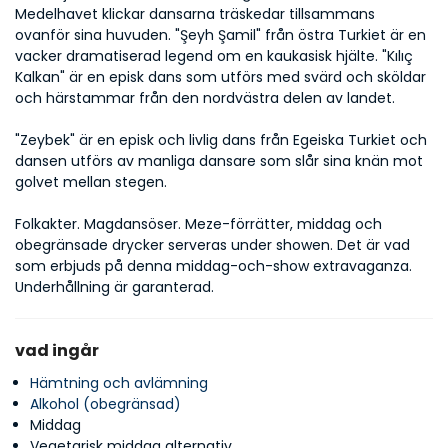
Medelhavet klickar dansarna träskedar tillsammans 
ovanför sina huvuden. "Şeyh Şamil" från östra Turkiet är en 
vacker dramatiserad legend om en kaukasisk hjälte. "Kılıç 
Kalkan" är en episk dans som utförs med svärd och sköldar 
och härstammar från den nordvästra delen av landet.
"Zeybek" är en episk och livlig dans från Egeiska Turkiet och 
dansen utförs av manliga dansare som slår sina knän mot 
golvet mellan stegen.
Folkakter. Magdansöser. Meze-förrätter, middag och 
obegränsade drycker serveras under showen. Det är vad 
som erbjuds på denna middag-och-show extravaganza. 
Underhållning är garanterad.
vad ingår
Hämtning och avlämning
Alkohol (obegränsad)
Middag
Vegetarisk middag alternativ