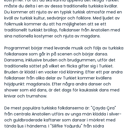
kostymer. För att du ska kunna uppleva det riktiga Turkiet 
måste du delta i en av dessa traditionella turkiska kvällar. 
Du kommer att njuta av en typisk turkisk atmosfär med en 
kväll av turkisk kultur, sedvänjor och folklore. Med ljudet av 
folkmusik kommer du att ha möjligheten att se ett 
traditionellt turkiskt bröllop, folkdanser från Anatolien med 
sina nationella kostymer och njuta av magdans.
Programmet börjar med levande musik och följs av turkiska 
folkdansare som går in på scenen och börjar dansa.
Dansarna, inklusive bruden och brudgummen, utför det 
traditionella sättet på vilket en flicka gifter sig i Turkiet. 
Bruden är klädd i en vacker röd klänning. Efter ett par andra 
folkdanser från olika delar av Turkiet kommer kvällens 
höjdpunkt: magdansös. Efter några andra danser och 
shower som eld dans, är det dags för kaukasisk dans med 
knivar och trumshow.
De mest populära turkiska folkdanserna är: "Çayda Çıra" 
från centrala Anatolien utförs av unga män klädda i silver- 
och guldbroderade kaftaner som dansar i mörkret med 
tända ljus i händerna. I "Silifke Yoğurdu" från södra 