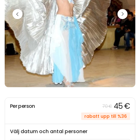
45 €
Per person
70 €
rabatt upp till %36
Välj datum och antal personer