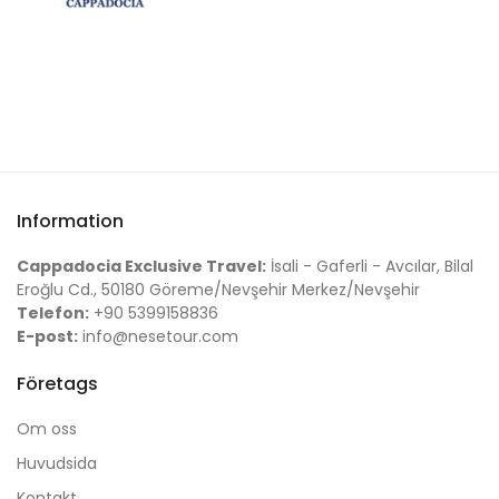
Information
Cappadocia Exclusive Travel:
İsali - Gaferli - Avcılar, Bilal
Eroğlu Cd., 50180 Göreme/Nevşehir Merkez/Nevşehir
Telefon:
+90 5399158836
E-post:
info@nesetour.com
Företags
Om oss
Huvudsida
Kontakt