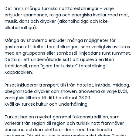
Det finns många turkiska nattföreställningar - varje 
erbjuder spännande, roliga och energiska kvällar med mat, 
musik, dans och drycker (alkoholhaltiga och icke-
alkoholhaltiga).
Många av showerna erbjuder många möjligheter för 
gästerna att delta i föreställningen, som vanligtvis avslutas 
med en gruppdans eller sambastil-linjeddans runt rummet. 
Detta är ett underhållande sätt att uppleva en liten 
traditionell, men "gjord för turister" föreställning i 
Kappadokien.
Priset inkluderar transport till/från hotellet, inträde, middag, 
obegränsade drycker och showen. Showerna är varje kväll, 
vanligtvis tillbaka till ditt hotell runt 23.00.
Kväll av turkisk kultur och underhållning
Turkiet har en mycket gammal folkdanstradition, som 
varierar från region till region och turkisk natt framhäver 
danserna och kompletterar dem med traditionella 