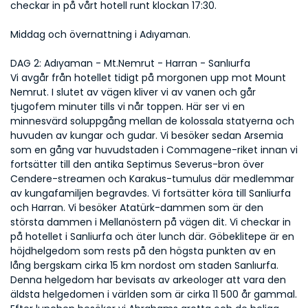
checkar in på vårt hotell runt klockan 17:30.
Middag och övernattning i Adıyaman.
DAG 2: Adıyaman - Mt.Nemrut - Harran - Sanlıurfa
Vi avgår från hotellet tidigt på morgonen upp mot Mount 
Nemrut. I slutet av vägen kliver vi av vanen och går 
tjugofem minuter tills vi når toppen. Här ser vi en 
minnesvärd soluppgång mellan de kolossala statyerna och 
huvuden av kungar och gudar. Vi besöker sedan Arsemia 
som en gång var huvudstaden i Commagene-riket innan vi 
fortsätter till den antika Septimus Severus-bron över 
Cendere-streamen och Karakus-tumulus där medlemmar 
av kungafamiljen begravdes. Vi fortsätter köra till Sanliurfa 
och Harran. Vi besöker Atatürk-dammen som är den 
största dammen i Mellanöstern på vägen dit. Vi checkar in 
på hotellet i Sanliurfa och äter lunch där. Göbeklitepe är en 
höjdhelgedom som rests på den högsta punkten av en 
lång bergskam cirka 15 km nordost om staden Sanlıurfa. 
Denna helgedom har bevisats av arkeologer att vara den 
äldsta helgedomen i världen som är cirka 11 500 år gammal. 