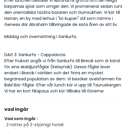
Efter lunchen besöker vi Abrahams grotta och de heliga 
karparnas sjöar som omger den. Vi promenerar sedan runt 
den orientaliska täckta bazaren och Gümrükhan. Vi kör till 
Harran, en by med lerhus i "bi-kupan" stil som nämns i 
Genesis där Abraham tillbringade de sista åren av sitt liv.
Middag och övernattning i Sanliurfa.
DAG 3: Sanlıurfa - Cappadocia
Efter frukost avgår vi från Sanliurfa till Birecik som är känd 
för sina skaldjursfåglar (Kelaynak). Dessa fåglar lever 
endast i Birecik i världen och det finns en mycket 
begränsad population av dem. Vi besöker avelsfarmen för 
Bald Ibis-fåglar. Efter vår lunch kör vi upp till Taurusbergen. 
Vi har en kort fikapaus och kör tillbaka till Göreme.
vad ingår
Vad som ingår :
. 2 nätter på 3-stjärnigt hotell.