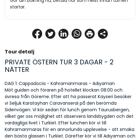
Gör din bokning nu, betala när som helst innan turnén
startar.
Tour detalj
PRIVATE ÖSTERN TUR 3 DAGAR - 2 
NÄTTER
DAG 1: Cappadocia - Kahramanmaras - Adıyaman
Möt guiden och föraren på hotellet klockan 08:00 och 
avresa från Göreme. Efter att ha passerat Kayseri besöker 
vi Seljuk Karatayhan Caravanserai på den berömda 
Sidenvägen. Vi kör sedan för lunch genom Taurusbergen, 
vilket ger oss möjlighet att observera landsbygden och det 
vardagliga livet i Turkiet. Efter lunchen kör vi till 
Kahramanmaras för en annorlunda upplevelse - att smaka 
den bästa glassen i Turkiet. Därefter kör vi till Adıyaman och 