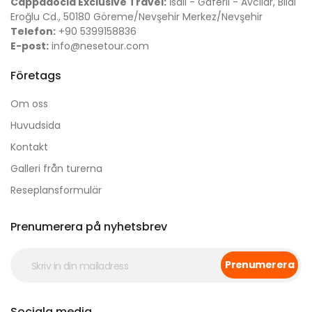
Cappadocia Exclusive Travel:
İsali - Gaferli - Avcılar, Bilal
Eroğlu Cd., 50180 Göreme/Nevşehir Merkez/Nevşehir
Telefon:
+90 5399158836
E-post:
info@nesetour.com
Företags
Om oss
Huvudsida
Kontakt
Galleri från turerna
Reseplansformulär
Prenumerera på nyhetsbrev
Prenumerera
Sociala media