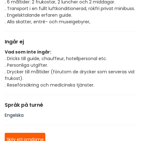
. 6 måltider: 2 frukostar, 2 luncher och 2 middagar.
. Transport i en fullt luftkonditionerad, rökfri privat minibuss.
. Engelsktalande erfaren guide.
. Alla skatter, entré- och museigebyrer,
Ingår ej
Vad som inte ingår:
. Dricks till guide, chauffeur, hotellpersonal etc.
. Personliga utgifter.
. Drycker till måltider (förutom de drycker som serveras vid
frukost).
. Reseförsäkring och medicinska tjänster.
Språk på turné
Engelska
Skriv ett omdöme