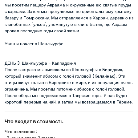
мы посетим пещеру Авраама и окруженные ею святые пруды 
с карпами. Затем мы прогуляемся по ориентальному крытому 
базару и Гюмрюкхану. Мы отправляемся в Харран, деревню из 
глинобитных "ульев", упомянутую в книге Бытия, где Авраам 
провел последние годы своей жизни.
Ужин и ночлег в Шанлыурфе.
ДЕНЬ 3: Шанлыурфа - Каппадокия
После завтрака мы выезжаем из Шанлыурфы в Биреджик, 
который знаменит ибисом с голой головой (Келайнак). Эти 
птицы живут только в Биреджике в мире, и их популяция очень 
ограничена. Мы посетим питомник ибисов с голой головой. 
После обеда мы поднимаемся в Таврские горы. У нас будет 
короткий перерыв на чай, а затем мы возвращаемся в Гёреме.
Что входит в стоимость
Что включено :