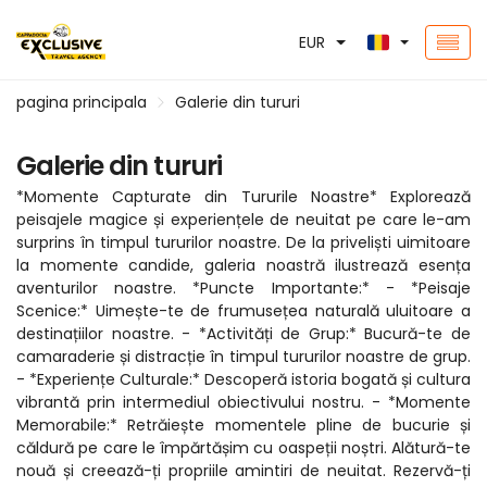
EUR
pagina principala
Galerie din tururi
Galerie din tururi
*Momente Capturate din Tururile Noastre* Explorează
peisajele magice și experiențele de neuitat pe care le-am
surprins în timpul tururilor noastre. De la priveliști uimitoare
la momente candide, galeria noastră ilustrează esența
aventurilor noastre. *Puncte Importante:* - *Peisaje
Scenice:* Uimește-te de frumusețea naturală uluitoare a
destinațiilor noastre. - *Activități de Grup:* Bucură-te de
camaraderie și distracție în timpul tururilor noastre de grup.
- *Experiențe Culturale:* Descoperă istoria bogată și cultura
vibrantă prin intermediul obiectivului nostru. - *Momente
Memorabile:* Retrăiește momentele pline de bucurie și
căldură pe care le împărtășim cu oaspeții noștri. Alătură-te
nouă și creează-ți propriile amintiri de neuitat. Rezervă-ți