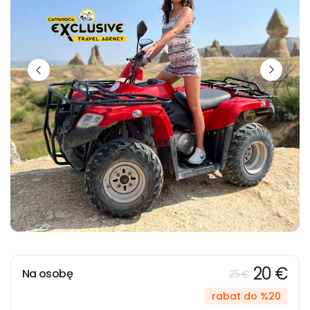
20 €
Na osobę
25 €
rabat do %20