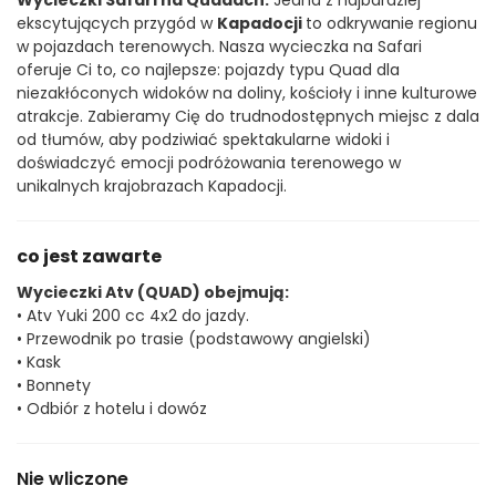
Wycieczki Safari na Quadach:
 Jedna z najbardziej 
ekscytujących przygód w 
Kapadocji 
to odkrywanie regionu 
w pojazdach terenowych. Nasza wycieczka na Safari 
oferuje Ci to, co najlepsze: pojazdy typu Quad dla 
niezakłóconych widoków na doliny, kościoły i inne kulturowe 
atrakcje. Zabieramy Cię do trudnodostępnych miejsc z dala 
od tłumów, aby podziwiać spektakularne widoki i 
doświadczyć emocji podróżowania terenowego w 
unikalnych krajobrazach Kapadocji.
co jest zawarte
Wycieczki Atv (QUAD) obejmują:
• Atv Yuki 200 cc 4x2 do jazdy.
• Przewodnik po trasie (podstawowy angielski)
• Kask
• Bonnety
• Odbiór z hotelu i dowóz
Nie wliczone