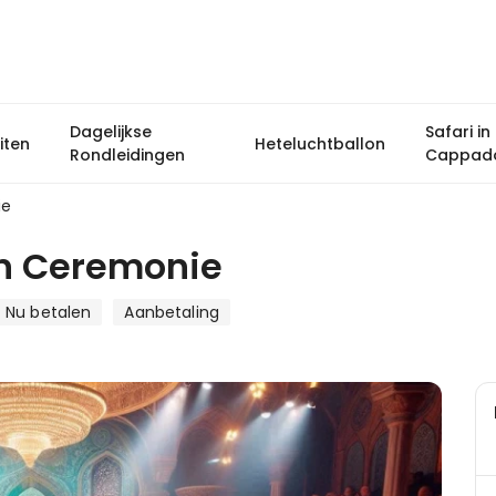
Dagelijkse
Safari in
iten
Heteluchtballon
Rondleidingen
Cappad
ie
n Ceremonie
Nu betalen
Aanbetaling