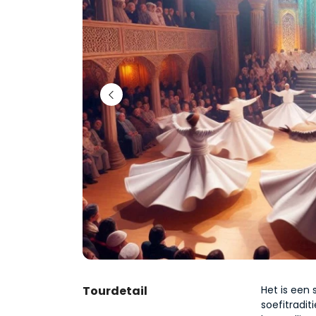
Tourdetail
Het is een s
soefitradit