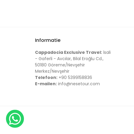
Informatie
Cappadocia Exclusive Travel:
İsali
- Gaferli - Avcılar, Bilal Eroğlu Cd.,
50180 Göreme/Nevşehir
Merkez/Nevşehir
Telefoon:
+90 5399158836
E-mailen:
info@nesetour.com