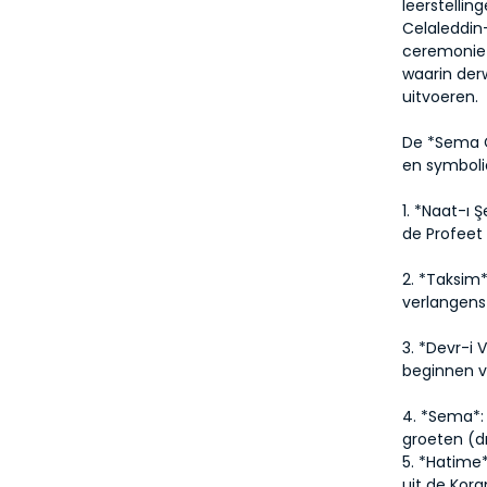
leerstelli
Celaleddin
ceremonie 
waarin der
uitvoeren.
De *Sema C
en symboli
1. *Naat-ı 
de Profee
2. *Taksim*
verlangens
3. *Devr-i 
beginnen v
4. *Sema*: 
groeten (d
5. *Hatime
uit de Kora