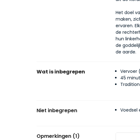
Het doel va
maken, zich
ervaren. E
de rechter
hun linkerh
de goddelij
de aarde.
Wat is inbegrepen
Vervoer 
45 minu
Traditio
Niet inbegrepen
Voedsel 
Opmerkingen (1)