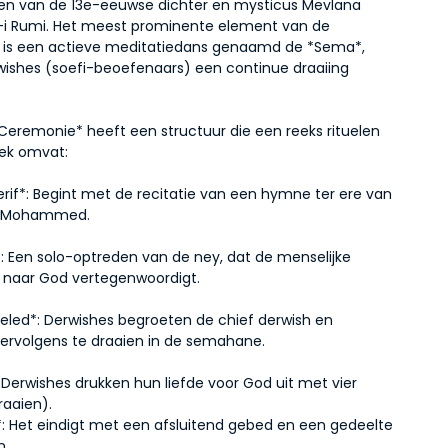
ngen van de 13e-eeuwse dichter en mysticus Mevlana 
-i Rumi. Het meest prominente element van de 
is een actieve meditatiedans genaamd de *Sema*, 
wishes (soefi-beoefenaars) een continue draaiing 
eremonie* heeft een structuur die een reeks rituelen 
ek omvat:
Şerif*: Begint met de recitatie van een hymne ter ere van 
t Mohammed.
: Een solo-optreden van de ney, dat de menselijke 
 naar God vertegenwoordigt.
Veled*: Derwishes begroeten de chief derwish en 
ervolgens te draaien in de semahane.
Derwishes drukken hun liefde voor God uit met vier 
raaien).
*: Het eindigt met een afsluitend gebed en een gedeelte 
n.