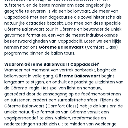
tufstenen, en de beste manier om deze ongelooflijke 
geografie te ervaren, is via een ballonvaart. Zie meer van 
Cappadocië met een dagexcursie die zowel historische als 
natuurlijke attracties bezoekt. Doe mee aan deze speciale 
Göreme Ballonvaart tour in Göreme en bewonder de uniek 
gevormde formaties, een van de meest indrukwekkende 
bezienswaardigheden van Cappadocië. Laten we een kijkje 
nemen naar ons 
Göreme Ballonvaart
 (Comfort Class) 
programma binnen de ballon tours.
Waarom Göreme Ballonvaart Cappadocië?
Wanneer het moment van vertrek aanbreekt, begint de 
ballonvaart in volle gang. 
Göreme Ballonvaart
 begint 
langzaam te stijgen, en onthult de prachtige uitzichten van 
de Göreme-regio. Het spel van licht en schaduw, 
gecreëerd door de zonsopgang op de feeënschoorstenen 
en tufstenen, creëert een surrealistische sfeer. Tijdens de 
Göreme Ballonvaart (Comfort Class) heb je de kans om de 
unieke natuurlijke formaties van Göreme vanuit een 
vogelperspectief te zien. Valleien, rotsformaties en 
nederzettingen strekt zich uit te midden van weelderige 