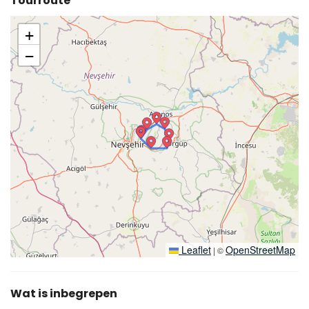
Tourroute
+
−
Leaflet
OpenStreetMap
|
©
Wat is inbegrepen