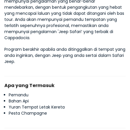
mempunyai pengalaman yang benar-benar 
mendebarkan, dengan bentuk pengangkutan yang hebat 
yang mencapai laluan yang tidak dapat ditangani oleh bas 
tour. Anda akan mempunyai pemandu tempatan yang 
terlatih sepenuhnya profesional, memastikan anda 
mempunyai pengalaman 'Jeep Safari’ yang terbaik di 
Cappadocia.
Program berakhir apabila anda ditinggalkan di tempat yang 
anda inginkan, dengan Jeep yang anda sertai dalam Safari 
Jeep.
Apa yang Termasuk
Pemandu
Bahan Api
Yuran Tempat Letak Kereta
Pesta Champagne