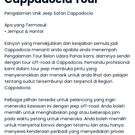
Pengalaman Unik Jeep Safari Cappadocia
Apa yang Termasuk
• Jemput & Hantar
Kanyon yang menakjubkan dan keajaiban semula jadi 
Cappadocia menanti anda apabila anda menempah 
Pengalaman Tour Belon Udara Panas kami, alaminya sendiri 
dengan tour off-road di Cappadocia. Pemandu profesional 
kami dalam tour jeep membuka pintu yang 
menyeronokkan dan menarik untuk anda lihat dan pelajari 
tentang sudut tersembunyi dan terpencil di Region 
Cappadocia.
Pelbagai pilihan tersedia untuk pelancong yang ingin 
meneroka kawasan ini dengan jeep off-road. Anda boleh 
memilih untuk menghabiskan pagi atau beberapa jam 
pada waktu petang untuk meneroka. Anda boleh memilih 
untuk menyertai konvoi dengan tetamu lain atau hanya 
menyewa kenderaan peribadi yang menyediakan privasi 