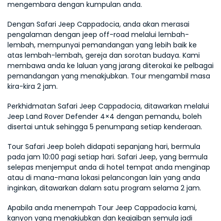
mengembara dengan kumpulan anda.
Dengan Safari Jeep Cappadocia, anda akan merasai 
pengalaman dengan jeep off-road melalui lembah-
lembah, mempunyai pemandangan yang lebih baik ke 
atas lembah-lembah, gereja dan sorotan budaya. Kami 
membawa anda ke laluan yang jarang diterokai ke pelbagai 
pemandangan yang menakjubkan. Tour mengambil masa 
kira-kira 2 jam.
Perkhidmatan Safari Jeep Cappadocia, ditawarkan melalui 
Jeep Land Rover Defender 4×4 dengan pemandu, boleh 
disertai untuk sehingga 5 penumpang setiap kenderaan.
Tour Safari Jeep boleh didapati sepanjang hari, bermula 
pada jam 10:00 pagi setiap hari. Safari Jeep, yang bermula 
selepas menjemput anda di hotel tempat anda menginap 
atau di mana-mana lokasi pelancongan lain yang anda 
inginkan, ditawarkan dalam satu program selama 2 jam.
Apabila anda menempah Tour Jeep Cappadocia kami, 
kanyon yang menakjubkan dan keajaiban semula jadi 