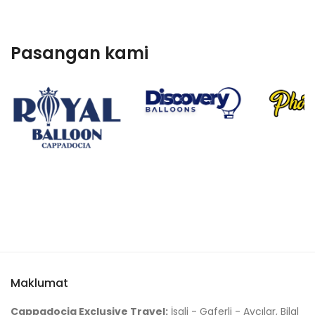
Pasangan kami
Maklumat
Cappadocia Exclusive Travel:
İsali - Gaferli - Avcılar, Bilal