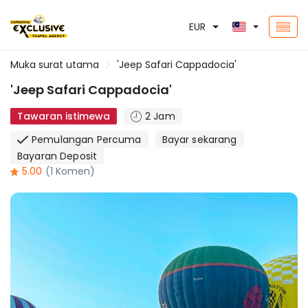
EUR
Muka surat utama
'Jeep Safari Cappadocia'
'Jeep Safari Cappadocia'
Tawaran istimewa
2 Jam
Pemulangan Percuma
Bayar sekarang
Bayaran Deposit
5.00
(1 Komen)