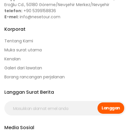
Eroğlu Cd., 50180 Göreme/Nevşehir Merkez/Nevşehir
telefon:
+90 5399158836
E-mel:
info@nesetour.com
Korporat
Tentang Kami
Muka surat utama
Kenalan
Galeri dari lawatan
Borang rancangan perjalanan
Langgan Surat Berita
Langgan
Media Sosial