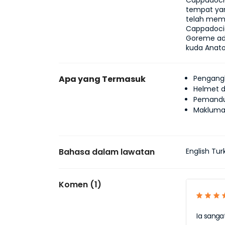
Cappadocia
tempat yan
telah memp
Cappadocia
Goreme ad
kuda Anato
Apa yang Termasuk
Pengang
Helmet d
Pemand
Makluma
Bahasa dalam lawatan
English Tur
Komen (1)
Ia sanga