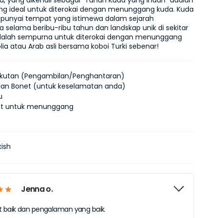
, yang dikenali sebagai "Tanah Kuda yang Indah" adalah 
g ideal untuk diterokai dengan menunggang kuda. Kuda 
unyai tempat yang istimewa dalam sejarah 
 selama beribu-ribu tahun dan landskap unik di sekitar 
alah sempurna untuk diterokai dengan menunggang 
lia atau Arab asli bersama koboi Turki sebenar!
kutan (Pengambilan/Penghantaran)
an Bonet (untuk keselamatan anda)
u
t untuk menunggang
kish
Jenna o.
t baik dan pengalaman yang baik.