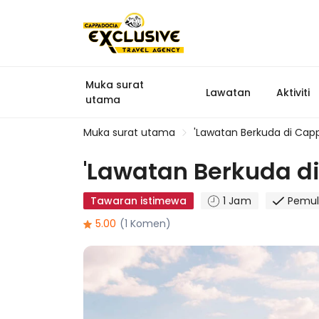
Muka surat
Lawatan
Aktiviti
utama
Muka surat utama
'Lawatan Berkuda di Capp
'Lawatan Berkuda di
Tawaran istimewa
1 Jam
Pemu
5.00
(1 Komen)