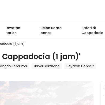
Lawatan
Belon udara
Safari di
Harian
panas
Cappadocia
adocia (1 jam)'
 Cappadocia (1 jam)'
langan Percuma
Bayar sekarang
Bayaran Deposit