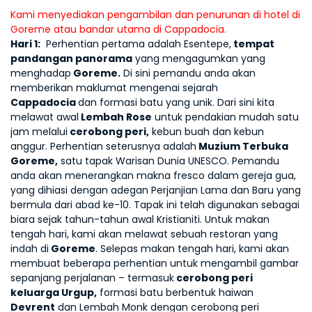
Kami menyediakan pengambilan dan penurunan di hotel di 
Goreme atau bandar utama di Cappadocia.
Hari 1:
  Perhentian pertama adalah Esentepe,
 tempat 
pandangan panorama
 yang mengagumkan yang 
menghadap
 Goreme.
 Di sini pemandu anda akan 
memberikan maklumat mengenai sejarah
Cappadocia 
dan formasi batu yang unik. Dari sini kita 
melawat awal
 Lembah Rose
 untuk pendakian mudah satu 
jam melalui
 cerobong peri,
 kebun buah dan kebun 
anggur. Perhentian seterusnya adalah
 Muzium Terbuka 
Goreme,
 satu tapak Warisan Dunia UNESCO. Pemandu 
anda akan menerangkan makna fresco dalam gereja gua, 
yang dihiasi dengan adegan Perjanjian Lama dan Baru yang 
bermula dari abad ke-10. Tapak ini telah digunakan sebagai 
biara sejak tahun-tahun awal Kristianiti. Untuk makan 
tengah hari, kami akan melawat sebuah restoran yang 
indah di
 Goreme
. Selepas makan tengah hari, kami akan 
membuat beberapa perhentian untuk mengambil gambar 
sepanjang perjalanan – termasuk
 cerobong peri 
keluarga Urgup,
 formasi batu berbentuk haiwan
Devrent
 dan Lembah Monk dengan cerobong peri 