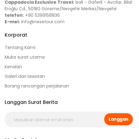
Cappadocia Exclusive Travel:
İsali - Gaferli - Avcılar, Bilal
Eroğlu Cd., 50180 Göreme/Nevşehir Merkez/Nevşehir
telefon:
+90 5399158836
E-mel:
info@nesetour.com
Korporat
Tentang Kami
Muka surat utama
Kenalan
Galeri dari lawatan
Borang rancangan perjalanan
Langgan Surat Berita
Langgan