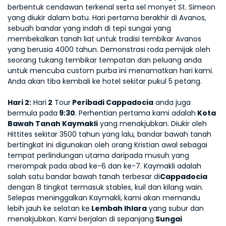
berbentuk cendawan terkenal serta sel monyet St. Simeon 
yang diukir dalam batu. Hari pertama berakhir di Avanos, 
sebuah bandar yang indah di tepi sungai yang 
membekalkan tanah liat untuk tradisi tembikar Avanos 
yang berusia 4000 tahun. Demonstrasi roda pemijak oleh 
seorang tukang tembikar tempatan dan peluang anda 
untuk mencuba custom purba ini menamatkan hari kami. 
Anda akan tiba kembali ke hotel sekitar pukul 5 petang.
Hari 2:
 Hari
 2
 Tour
 Peribadi Cappadocia
 anda juga 
bermula pada
 9:30
. Perhentian pertama kami adalah
 Kota 
Bawah Tanah Kaymakli
 yang menakjubkan. Diukir oleh 
Hittites sekitar 3500 tahun yang lalu, bandar bawah tanah 
bertingkat ini digunakan oleh orang Kristian awal sebagai 
tempat perlindungan utama daripada musuh yang 
merompak pada abad ke-6 dan ke-7. Kaymakli adalah 
salah satu bandar bawah tanah terbesar di
Cappadocia 
dengan 8 tingkat termasuk stables, kuil dan kilang wain. 
Selepas meninggalkan Kaymakli, kami akan memandu 
lebih jauh ke selatan ke
 Lembah Ihlara
 yang subur dan 
menakjubkan. Kami berjalan di sepanjang
 Sungai 