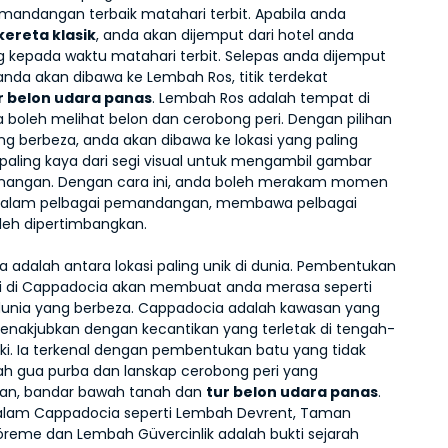
mandangan terbaik matahari terbit. Apabila anda 
kereta klasik
, anda akan dijemput dari hotel anda 
 kepada waktu matahari terbit. Selepas anda dijemput 
 anda akan dibawa ke Lembah Ros, titik terdekat 
r belon udara panas
. Lembah Ros adalah tempat di 
boleh melihat belon dan cerobong peri. Dengan pilihan 
g berbeza, anda akan dibawa ke lokasi yang paling 
 paling kaya dari segi visual untuk mengambil gambar 
nangan. Dengan cara ini, anda boleh merakam momen 
 dalam pelbagai pemandangan, membawa pelbagai 
leh dipertimbangkan. 
 adalah antara lokasi paling unik di dunia. Pembentukan 
i di Cappadocia akan membuat anda merasa seperti 
dunia yang berbeza. Cappadocia adalah kawasan yang 
enakjubkan dengan kecantikan yang terletak di tengah-
ki. Ia terkenal dengan pembentukan batu yang tidak 
ah gua purba dan lanskap cerobong peri yang 
an, bandar bawah tanah dan 
tur belon udara panas
. 
alam Cappadocia seperti Lembah Devrent, Taman 
öreme dan Lembah Güvercinlik adalah bukti sejarah 