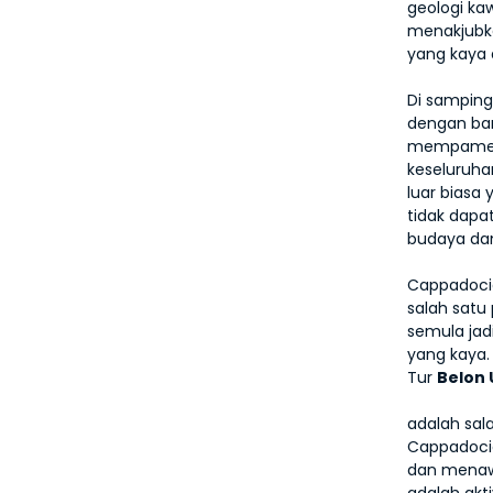
geologi ka
menakjubka
yang kaya 
Di samping
dengan ban
mempamerka
keseluruha
luar bias
tidak dapa
budaya dan
Cappadocia
salah satu
semula jad
yang kaya.
Tur 
Belon
adalah sala
Cappadocia
dan menawa