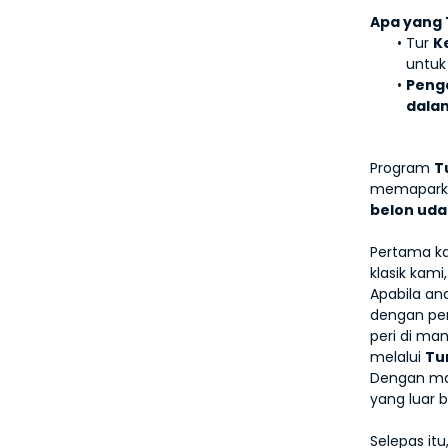
Apa yang
Tur 
K
untuk
Peng
dalam
Program 
T
memaparka
belon uda
Pertama ka
klasik kam
Apabila an
dengan pe
peri di ma
melalui 
Tu
Dengan mat
yang luar b
Selepas it