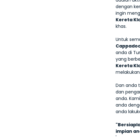
adalah akt
dengan ker
ingin men
Kereta Kl
khas. 
Untuk sem
Cappadoc
anda di Tu
yang berb
Kereta Kl
melakukann
Dan anda t
dan pengan
anda. Kami
anda denga
anda lakuk
"Bersiapl
impian an
'