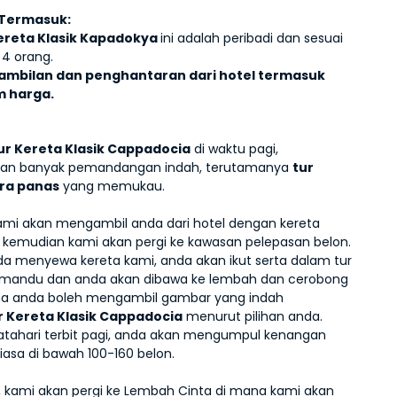
 Termasuk:
ereta Klasik Kapadokya 
ini adalah peribadi dan sesuai 
 4 orang.
ambilan dan penghantaran dari hotel termasuk 
 harga. 
ur Kereta Klasik Cappadocia
 di waktu pagi, 
n banyak pemandangan indah, terutamanya 
tur 
ra panas
 yang memukau. 
mi akan mengambil anda dari hotel dengan kereta 
i, kemudian kami akan pergi ke kawasan pelepasan belon. 
da menyewa kereta kami, anda akan ikut serta dalam tur 
mandu dan anda akan dibawa ke lembah dan cerobong 
na anda boleh mengambil gambar yang indah 
r Kereta Klasik Cappadocia
 menurut pilihan anda. 
ahari terbit pagi, anda akan mengumpul kenangan 
iasa di bawah 100-160 belon. 
u, kami akan pergi ke Lembah Cinta di mana kami akan 