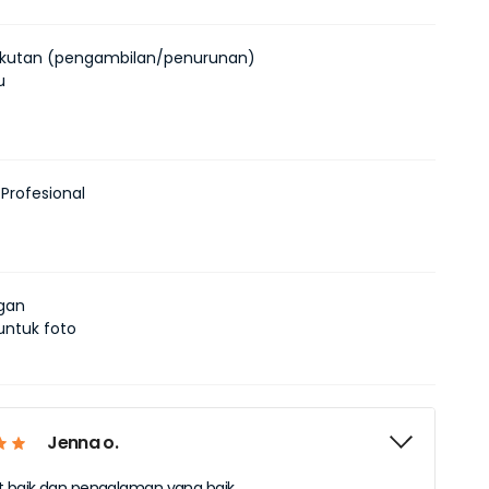
kutan (pengambilan/penurunan)
u
 Profesional
ngan
ntuk foto
Jenna o.
t baik dan pengalaman yang baik.