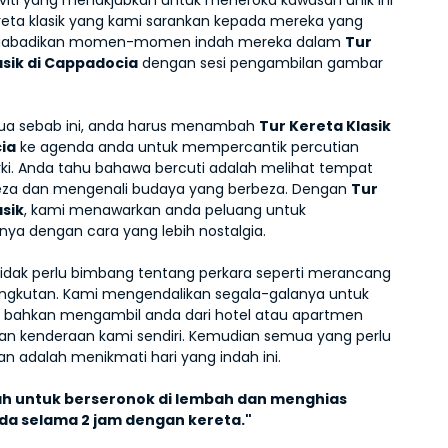
iviti yang menakjubkan untuk meneroka kawasan unik ini 
eta klasik yang kami sarankan kepada mereka yang 
gabadikan momen-momen indah mereka dalam 
Tur 
asik di Cappadocia
 dengan sesi pengambilan gambar 
ua sebab ini, anda harus menambah 
Tur Kereta Klasik 
ia
 ke agenda anda untuk mempercantik percutian 
rki. Anda tahu bahawa bercuti adalah melihat tempat 
eza dan mengenali budaya yang berbeza. Dengan 
Tur 
asik
, kami menawarkan anda peluang untuk 
ya dengan cara yang lebih nostalgia. 
idak perlu bimbang tentang perkara seperti merancang 
gkutan. Kami mengendalikan segala-galanya untuk 
 bahkan mengambil anda dari hotel atau apartmen 
n kenderaan kami sendiri. Kemudian semua yang perlu 
an adalah menikmati hari yang indah ini. 
ah untuk berseronok di lembah dan menghias 
da selama 2 jam dengan kereta." 