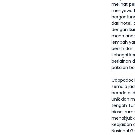
melihat pe
menyewa 
bergantung
dari hotel,
dengan 
tu
mana anda 
lembah yan
bersih dan
sebagai ke
berlainan
pakaian bo
Cappadocia
semula jad
berada di 
unik dan m
tengah Tur
biasa, rum
menakjubk
Keajaiban 
Nasional G