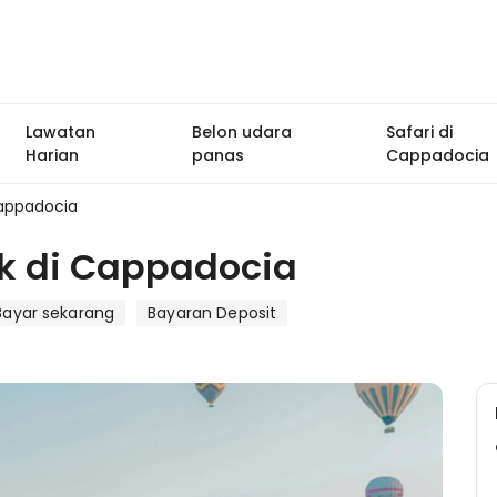
Lawatan
Belon udara
Safari di
Harian
panas
Cappadocia
Cappadocia
ik di Cappadocia
Bayar sekarang
Bayaran Deposit