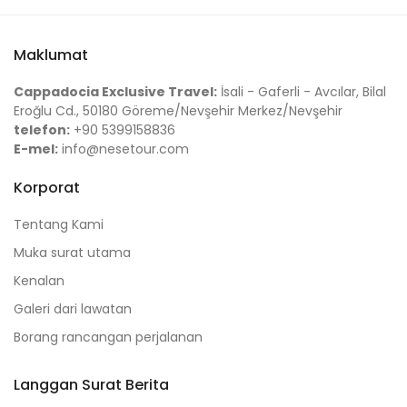
Maklumat
Cappadocia Exclusive Travel:
İsali - Gaferli - Avcılar, Bilal
Eroğlu Cd., 50180 Göreme/Nevşehir Merkez/Nevşehir
telefon:
+90 5399158836
E-mel:
info@nesetour.com
Korporat
Tentang Kami
Muka surat utama
Kenalan
Galeri dari lawatan
Borang rancangan perjalanan
Langgan Surat Berita