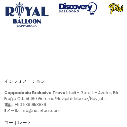
インフォメーション
Cappadocia Exclusive Travel:
İsali - Gaferli - Avcılar, Bilal
Eroğlu Cd., 50180 Göreme/Nevşehir Merkez/Nevşehir
電話:
+90 5399158836
Eメール:
info@nesetour.com
コーポレート