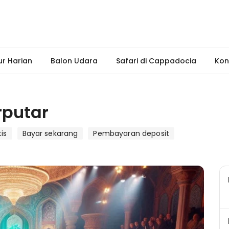
ur Harian
Balon Udara
Safari di Cappadocia
Kon
rputar
is
Bayar sekarang
Pembayaran deposit