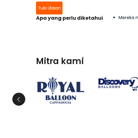
Tulis Ulasan
Apa yang perlu diketahui
Mereka m
Mitra kami