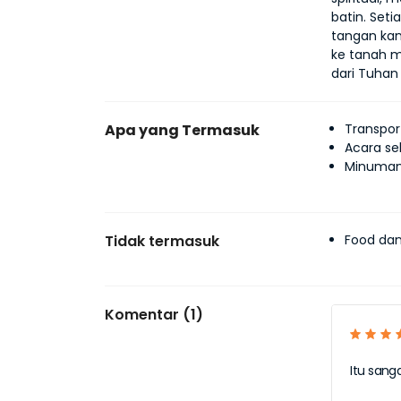
batin. Set
tangan kan
ke tanah m
dari Tuhan
Apa yang Termasuk
Transpo
Acara s
Minuman 
Tidak termasuk
Food da
Komentar (1)
Itu san