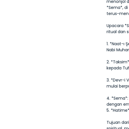
menonjol da
*Sema*, di
terus-men
Upacara *S
ritual dan 
1. *Naat-ı
Nabi Muh
2. *Taksim
kepada Tu
3. *Devr-i
mulai berp
4. *Sema*:
dengan emp
5. *Hatime
Tujuan dar
spiritual,