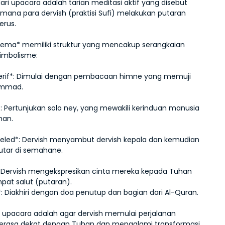
ri upacara adalah tarian meditasi aktif yang disebut 
 mana para dervish (praktisi Sufi) melakukan putaran 
erus.
ema* memiliki struktur yang mencakup serangkaian 
simbolisme:
 Şerif*: Dimulai dengan pembacaan himne yang memuji 
ammad.
*: Pertunjukan solo ney, yang mewakili kerinduan manusia 
han.
 Veled*: Dervish menyambut dervish kepala dan kemudian 
utar di semahane.
 Dervish mengekspresikan cinta mereka kepada Tuhan 
at salut (putaran).
*: Diakhiri dengan doa penutup dan bagian dari Al-Quran.
i upacara adalah agar dervish memulai perjalanan 
 merasa dekat dengan Tuhan dan mengalami transformasi 