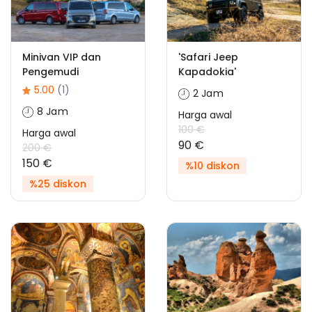
Minivan VIP dan
'Safari Jeep
Pengemudi
Kapadokia'
5.00
(1)
2 Jam
8 Jam
Harga awal
100 €
Harga awal
90 €
200 €
150 €
%10 diskon
%25 diskon