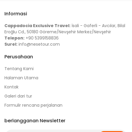
Informasi
Cappadocia Exclusive Travel:
İsali - Gaferli - Avcılar, Bilal
Eroğlu Cd., 50180 Göreme/Nevşehir Merkez/Nevşehir
Telepon:
+90 5399158836
Surel:
info@nesetour.com
Perusahaan
Tentang Kami
Halaman Utama
Kontak
Galeri dari tur
Formulir rencana perjalanan
berlangganan Newsletter