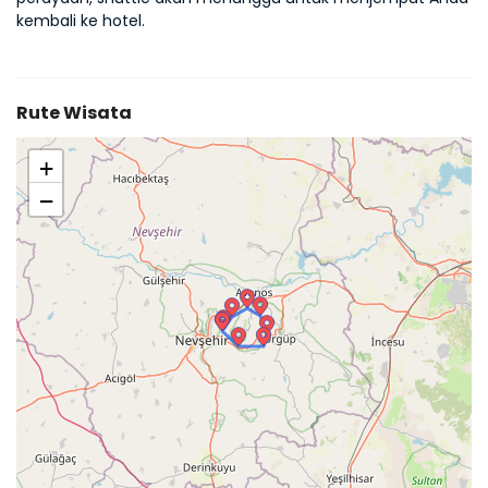
kembali ke hotel.
Rute Wisata
+
−