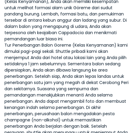
(Kelas Kenyamanan), Anda akan memiliki kesempatan 
untuk melihat formasi alam unik Göreme dari sudut 
pandang burung. Lembah, formasi batu, dan pemukiman 
tersebar di antara kebun anggur dan ladang yang subur. Di 
dalam balon yang mengapung di udara, Anda akan 
terpesona oleh keajaiban Cappadocia dan menikmati 
pemandangan luar biasa ini.
Tur Penerbangan Balon Goreme (Kelas Kenyamanan) kami 
dimulai pagi-pagi sekali. Shuttle pribadi kami akan 
menjemput Anda dari hotel atau lokasi lain yang Anda pilih 
setidaknya 1 jam sebelumnya. Sementara balon sedang 
dipersiapkan, Anda akan dibawa langsung ke area 
penerbangan. Setelah siap, Anda akan lepas landas untuk 
penerbangan satu jam yang megah di dekat Cerobong Peri 
dan sekitarnya. Suasana yang sempurna dan 
pemandangan menakjubkan menanti Anda selama 
penerbangan. Anda dapat mengambil foto dan membuat 
kenangan indah selama penerbangan. Di akhir 
penerbangan, perusahaan balon mengadakan pesta 
champagne (non-alkohol) untuk memastikan 
penerbangan Anda berjalan dengan baik. Setelah 
perayaan, shuttle akan menunggu untuk menjemput Anda 