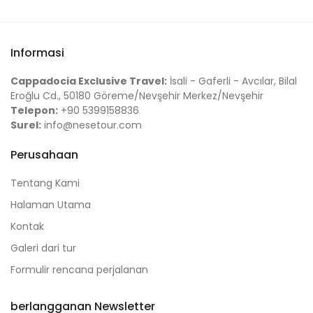
Informasi
Cappadocia Exclusive Travel:
İsali - Gaferli - Avcılar, Bilal
Eroğlu Cd., 50180 Göreme/Nevşehir Merkez/Nevşehir
Telepon:
+90 5399158836
Surel:
info@nesetour.com
Perusahaan
Tentang Kami
Halaman Utama
Kontak
Galeri dari tur
Formulir rencana perjalanan
berlangganan Newsletter