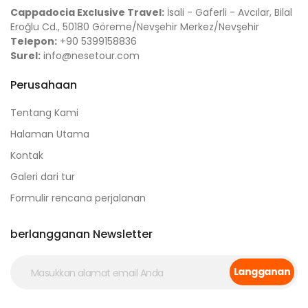
Cappadocia Exclusive Travel:
İsali - Gaferli - Avcılar, Bilal
Eroğlu Cd., 50180 Göreme/Nevşehir Merkez/Nevşehir
Telepon:
+90 5399158836
Surel:
info@nesetour.com
Perusahaan
Tentang Kami
Halaman Utama
Kontak
Galeri dari tur
Formulir rencana perjalanan
berlangganan Newsletter
Langganan