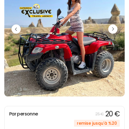
20 €
Par personne
25 €
remise jusqu'à %20