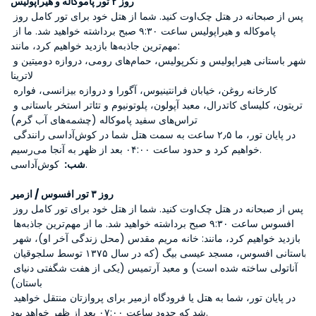
روز ۲ تور پاموکاله و هیراپولیس
پس از صبحانه در هتل چک‌اوت کنید. شما از هتل خود برای تور کامل روز 
پاموکاله و هیراپولیس ساعت ۹:۳۰ صبح برداشته خواهید شد. ما از 
مهم‌ترین جاذبه‌ها بازدید خواهیم کرد، مانند:
شهر باستانی هیراپولیس و نکرپولیس، حمام‌های رومی، دروازه دومیتین و 
لاترینا
کارخانه روغن، خیابان فرانتینیوس، آگورا و دروازه بیزانسی، فواره 
تریتون، کلیسای کاتدرال، معبد آپولون، پلوتونیوم و تئاتر استخر باستانی و 
تراس‌های سفید پاموکاله (چشمه‌های آب گرم)
در پایان تور، ما ۲٫۵ ساعت به سمت هتل شما در کوش‌آداسی رانندگی 
خواهیم کرد و حدود ساعت ۰۴:۰۰ بعد از ظهر به آنجا می‌رسیم.
 کوش‌آداسی.
شب: 
روز ۳ تور افسوس / ازمیر
پس از صبحانه در هتل چک‌اوت کنید. شما از هتل خود برای تور کامل روز 
افسوس ساعت ۹:۳۰ صبح برداشته خواهید شد. ما از مهم‌ترین جاذبه‌ها 
بازدید خواهیم کرد، مانند: خانه مریم مقدس (محل زندگی آخر او)، شهر 
باستانی افسوس، مسجد عیسی بیگ (که در سال ۱۳۷۵ توسط سلجوقیان 
آناتولی ساخته شده است) و معبد آرتمیس (یکی از هفت شگفتی دنیای 
باستان)
در پایان تور، شما به هتل یا فرودگاه ازمیر برای پروازتان منتقل خواهید 
شد که حدود ساعت ۰۷:۰۰ بعد از ظهر خواهد بود.