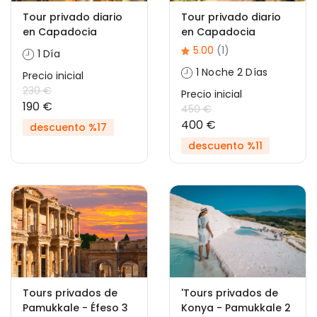
Tour privado diario
Tour privado diario
en Capadocia
en Capadocia
5.00
(1)
1 Día
1 Noche 2 Días
Precio inicial
230 €
Precio inicial
190 €
450 €
400 €
descuento %17
descuento %11
Tours privados de
'Tours privados de
Pamukkale - Éfeso 3
Konya - Pamukkale 2