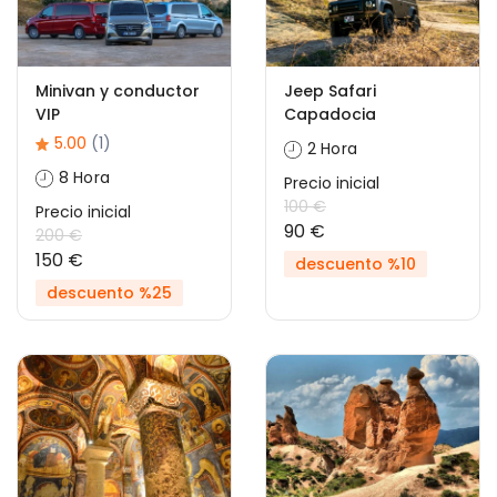
Minivan y conductor
Jeep Safari
VIP
Capadocia
5.00
(1)
2 Hora
8 Hora
Precio inicial
100 €
Precio inicial
90 €
200 €
150 €
descuento %10
descuento %25