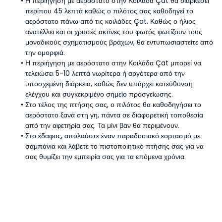
Η περιήγηση με αερόστατο στην Κοιλάδα Çat θα διαρκέσει 
περίπου 45 λεπτά καθώς ο πιλότος σας καθοδηγεί το 
αερόστατο πάνω από τις κοιλάδες Çat. Καθώς ο ήλιος 
ανατέλλει και οι χρυσές ακτίνες του φωτός φωτίζουν τους 
μοναδικούς σχηματισμούς βράχων, θα εντυπωσιαστείτε από 
την ομορφιά.
Η περιήγηση με αερόστατο στην Κοιλάδα Çat μπορεί να 
τελειώσει 5-10 λεπτά νωρίτερα ή αργότερα από την 
υποσχεμένη διάρκεια, καθώς δεν υπάρχει κατεύθυνση 
ελέγχου και συγκεκριμένο σημείο προσγείωσης.
Στο τέλος της πτήσης σας, ο πιλότος θα καθοδηγήσει το 
αερόστατο ξανά στη γη, πάντα σε διαφορετική τοποθεσία 
από την αφετηρία σας. Τα μίνι βαν θα περιμένουν.
Στο έδαφος, απολαύστε έναν παραδοσιακό εορτασμό με 
σαμπάνια και λάβετε το πιστοποιητικό πτήσης σας για να 
σας θυμίζει την εμπειρία σας για τα επόμενα χρόνια.