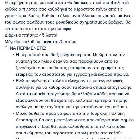
Η περιήγηση σας με αερόστατο θα διαρκέσει περίπου 45 λεπτά 
καθώς ο πιλότος σας καθοδηγεί το αερόστατο πάνω από τις 
γραφικές κοιλάδες. Καθώς ο ήλιος ανατέλλει και οι χρυσές ακτίνες 
του φωτός φωτίζουν τους μοναδικούς σχηματισμούς βράχων, θα 
εντυπωσιαστείτε από την ομορφιά.
Διάρκεια πτήσης: 45 λεπτά
Μέγεθος καλαθιού: μέγιστο 20 άτομα
ΤΙ ΝΑ ΠΕΡΙΜΕΝΕΤΕ:
Η περιπέτειά σας θα ξεκινήσει περίπου 1,5 ώρα πριν την 
ανατολή του ηλίου όταν θα σας παραλάβουν από το 
ξενοδοχείο σας και θα σας μεταφέρουν στα γραφεία της 
εταιρείας του αερόστατου για εγγραφή και ελαφρύ πρωινό.
Ενώ περιμένετε, οι πιλότοι ελέγχουν τις μετεωρολογικές 
συνθήκες για να καθορίσουν τα ιδανικά σημεία απογείωσης. 
Αυτά τα σημεία απογείωσης θα αλλάζουν κάθε μέρα για να 
εξασφαλίσουν ότι θα έχετε την καλύτερη εμπειρία πτήσης 
ανάλογα με την ταχύτητα και την κατεύθυνση του ανέμου.
Μόλις δοθεί το πράσινο φως από την Τουρκική Πολιτική 
Αεροπορία, θα σας μεταφέρουν στο προκαθορισμένο σημείο 
απογείωσης. Εκεί θα παρακολουθήσετε τα τελικά στάδια 
φουσκώματος του αερόστατου πριν μπείτε στο καλάθι.