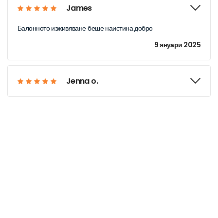
James
Балонното изживяване беше наистина добро
9 януари 2025
Jenna o.