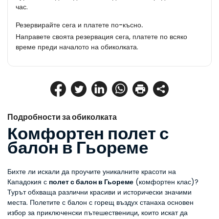
час.
Резервирайте сега и платете по-късно.
Направете своята резервация сега, платете по всяко
време преди началото на обиколката.
Подробности за обиколката
Комфортен полет с 
балон в Гьореме
Бихте ли искали да проучите уникалните красоти на 
Кападокия с 
полет с балон в Гьореме
 (комфортен клас)? 
Турът обхваща различни красиви и исторически значими 
места. Полетите с балон с горещ въздух станаха основен 
избор за приключенски пътешественици, които искат да 