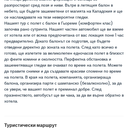
разпростират сред лозя и ниви. Вътре в летящия балон в 
небето, ще бъдете зашеметени от магията на Кападокия и ще 
се наслаждавате на тези невероятни гледки.
Нашият тур с полет с балон в Гьореме (комфортен клас) 
започва рано сутринта. Нашият частен автомобил ще ви вземе 
от хотела или от всяка предпочитана от вас локация поне 1 час 
предварително. Докато балонът се подготвя, ще бъдете 
отведени директно до зоната на полета. След като всичко е 
готово, ще излетите за великолепен едночасов полет в близост 
до феите комини и околността. Перфектна обстановка и 
зашеметяващи гледки ви очакват по време на полета. Можете 
да правите снимки и да създавате красиви спомени по време 
на полета. В края на полета, компанията, организираща 
балона, организира парти с шампанско (безалкохолно), за да 
се увери, че вашият полет е преминал добре. След 
празненството, автобусът ще ви чака, за да ви върне обратно в 
хотела.
Туристически маршрут