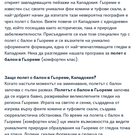
открият завладяващите пейзажи на Кападокия. Гьореме е 
известен със своите уникални феи комини и туфови скали, а 
най-добрият начин да изпитате тази невероятна география е 
чрез полет с балон. Вижте повече от Кападокия с еднодневен 
тур, който посещава както исторически, така и природни 
забележителности. Присъединете се към този специален тур с 
полет с балон в Гьореме и се възхитете на уникално 
оформените формации, една от най-впечатляващите гледки в 
Кападокия. Нека да разгледаме нашата програма за 
полет с 
балон в Гьореме
 (комфортен клас).
Защо полет с балон в Гьореме, Кападокия?
Когато настъпи моментът на заминаване, полетът с балон 
започва с пълен размах. 
Полетът с балон в Гьореме
 започва 
да се издига бавно, разкривайки великолепните гледки на 
региона Гьореме. Играта на светло и сенки, създадена от 
изгрева върху феите комини и туфовите скали, създава 
сюрреалистична обстановка. По време на полета с балон в 
Гьореме (комфортен клас) ще имате възможността да видите 
уникалните природни образувания на Гьореме от гледна точка 
на птица. Долини, скални формации и селища се 