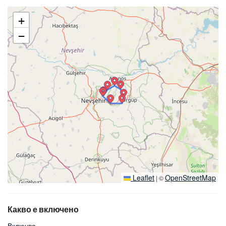
+
−
Leaflet
OpenStreetMap
|
©
Какво е включено