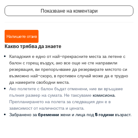
Показване на коментари
Напишете отзив
Какво трябва да знаете
Кападокия е едно от най-прекрасните места за летене с
балон с горещ въздух, ако все още не сте направили
резервация, ви препоръчваме да резервирате мястото си
възможно най-скоро, в противен случай може да е трудно
да намерите свободни места.
Ако полетите с балон бъдат отменени, ние ви връщаме
пълния размер на сумата. Не таксуваме
комисиона.
Препланирането на полета за следващия ден е в
зависимост от наличността и цената.
Забранено за
бременни
жени и лица под
5 години
възраст.