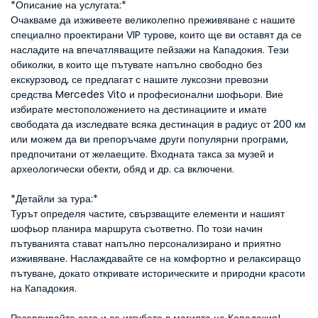
*Описание на услугата:*
Очакваме да изживеете великолепно преживяване с нашите 
специално проектирани VIP турове, които ще ви оставят да се 
насладите на впечатляващите пейзажи на Кападокия. Тези 
обиколки, в които ще пътувате напълно свободно без 
екскурзовод, се предлагат с нашите луксозни превозни 
средства Mercedes Vito и професионални шофьори. Вие 
избирате местоположението на дестинациите и имате 
свободата да изследвате всяка дестинация в радиус от 200 км 
или можем да ви препоръчаме други популярни програми, 
предпочитани от желаещите. Входната такса за музей и 
археологически обекти, обяд и др. са включени.
*Детайли за тура:*
Турът определя частите, свързващите елементи и нашият 
шофьор планира маршрута съответно. По този начин 
пътуванията стават напълно персонализирано и приятно 
изживяване. Наслаждавайте се на комфортно и релаксиращо 
пътуване, докато откривате историческите и природни красоти 
на Кападокия.