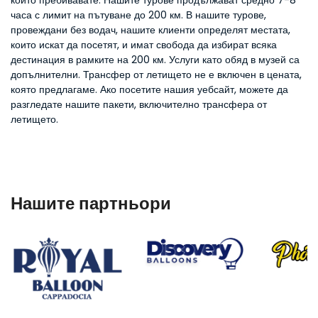
който пребивавате. Нашите турове продължават средно 7-8
часа с лимит на пътуване до 200 км. В нашите турове,
провеждани без водач, нашите клиенти определят местата,
които искат да посетят, и имат свобода да избират всяка
дестинация в рамките на 200 км. Услуги като обяд в музей са
допълнителни. Трансфер от летището не е включен в цената,
която предлагаме. Ако посетите нашия уебсайт, можете да
разгледате нашите пакети, включително трансфера от
летището.
Нашите партньори