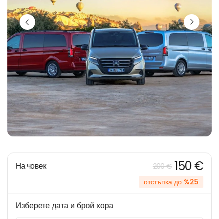
150 €
На човек
200 €
отстъпка до %25
Изберете дата и брой хора