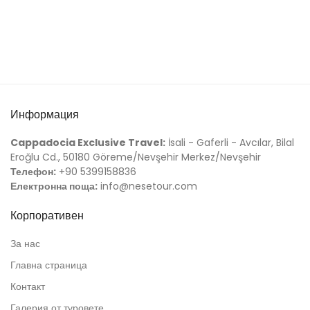
Информация
Cappadocia Exclusive Travel:
İsali - Gaferli - Avcılar, Bilal
Eroğlu Cd., 50180 Göreme/Nevşehir Merkez/Nevşehir
Телефон:
+90 5399158836
Електронна поща:
info@nesetour.com
Корпоративен
За нас
Главна страница
Контакт
Галерия от туровете