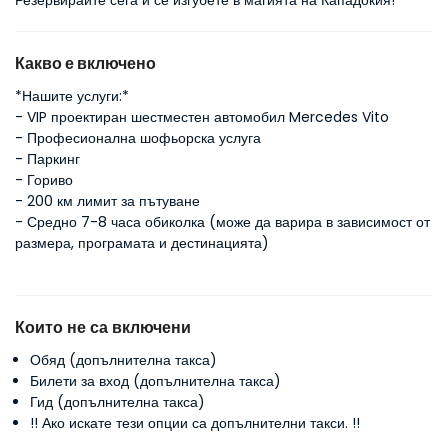
Резервирайте сега и се изгубете в магията на Кападокия!
Какво е включено
*Нашите услуги:*
- VIP проектиран шестместен автомобил Mercedes Vito
- Професионална шофьорска услуга
- Паркинг
- Гориво
- 200 км лимит за пътуване
- Средно 7-8 часа обиколка (може да варира в зависимост от
размера, програмата и дестинацията)
Които не са включени
Обяд (допълнителна такса)
Билети за вход (допълнителна такса)
Гид (допълнителна такса)
!! Ако искате
тези опции са допълнителни такси. !!