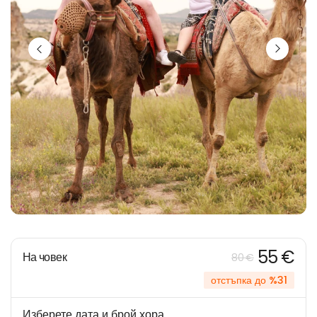
55 €
На човек
80 €
отстъпка до %31
Изберете дата и брой хора