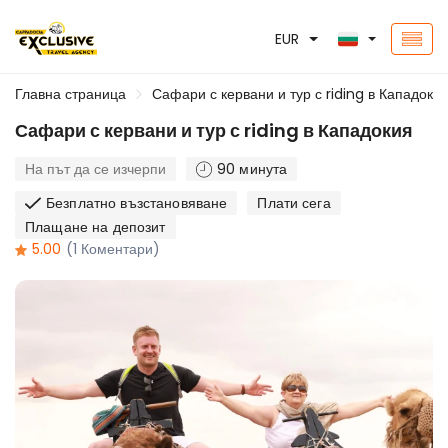
EUR
Главна страница
Сафари с кервани и тур с riding в Кападоки
Сафари с кервани и тур с riding в Кападокия
На път да се изчерпи
90 минута
Безплатно възстановяване
Плати сега
Плащане на депозит
5.00
(1 Коментари)