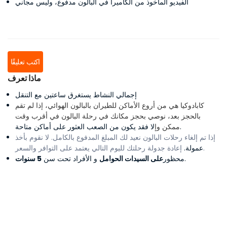
الفيديو المأخوذ من الكاميرا في البالون مدفوع، وليس مجاني
اكتب تعليقًا
ماذا تعرف
إجمالي النشاط يستغرق ساعتين مع التنقل
كابادوكيا هي من أروع الأماكن للطيران بالبالون الهوائي، إذا لم تقم
بالحجز بعد، نوصي بحجز مكانك في رحلة البالون في أقرب وقت
لا فقد يكون من الصعب العثور على أماكن متاحة.
ممكن و
إ
إذا تم إلغاء رحلات البالون نعيد لك المبلغ المدفوع بالكامل. لا نقوم بأخذ
إعادة جدولة رحلتك لليوم التالي يعتمد على التوافر والسعر.
عمولة.
.
محظور
على السيدات الحوامل
و الأفراد تحت سن
5 سنوات