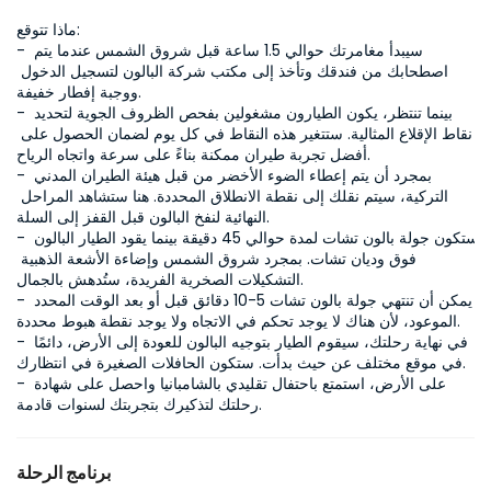
ماذا تتوقع:

- سيبدأ مغامرتك حوالي 1.5 ساعة قبل شروق الشمس عندما يتم 
اصطحابك من فندقك وتأخذ إلى مكتب شركة البالون لتسجيل الدخول 
ووجبة إفطار خفيفة.

- بينما تنتظر، يكون الطيارون مشغولين بفحص الظروف الجوية لتحديد 
نقاط الإقلاع المثالية. ستتغير هذه النقاط في كل يوم لضمان الحصول على 
أفضل تجربة طيران ممكنة بناءً على سرعة واتجاه الرياح.

- بمجرد أن يتم إعطاء الضوء الأخضر من قبل هيئة الطيران المدني 
التركية، سيتم نقلك إلى نقطة الانطلاق المحددة. هنا ستشاهد المراحل 
النهائية لنفخ البالون قبل القفز إلى السلة.

- ستكون جولة بالون تشات لمدة حوالي 45 دقيقة بينما يقود الطيار البالون 
فوق وديان تشات. بمجرد شروق الشمس وإضاءة الأشعة الذهبية 
التشكيلات الصخرية الفريدة، ستُدهش بالجمال.

- يمكن أن تنتهي جولة بالون تشات 5-10 دقائق قبل أو بعد الوقت المحدد 
الموعود، لأن هناك لا يوجد تحكم في الاتجاه ولا يوجد نقطة هبوط محددة.

- في نهاية رحلتك، سيقوم الطيار بتوجيه البالون للعودة إلى الأرض، دائمًا 
في موقع مختلف عن حيث بدأت. ستكون الحافلات الصغيرة في انتظارك.

- على الأرض، استمتع باحتفال تقليدي بالشامبانيا واحصل على شهادة 
رحلتك لتذكيرك بتجربتك لسنوات قادمة.
برنامج الرحلة