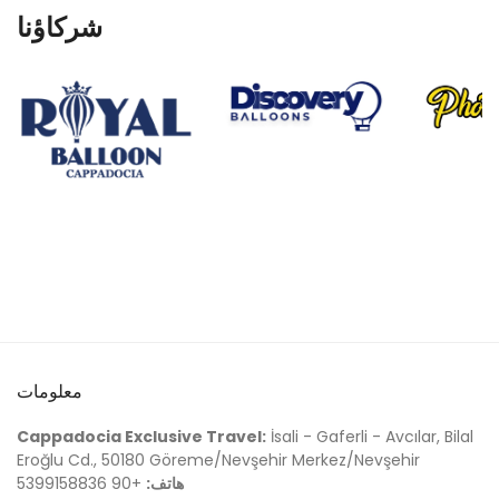
شركاؤنا
معلومات
Cappadocia Exclusive Travel:
İsali - Gaferli - Avcılar, Bilal
Eroğlu Cd., 50180 Göreme/Nevşehir Merkez/Nevşehir
هاتف:
+90 5399158836