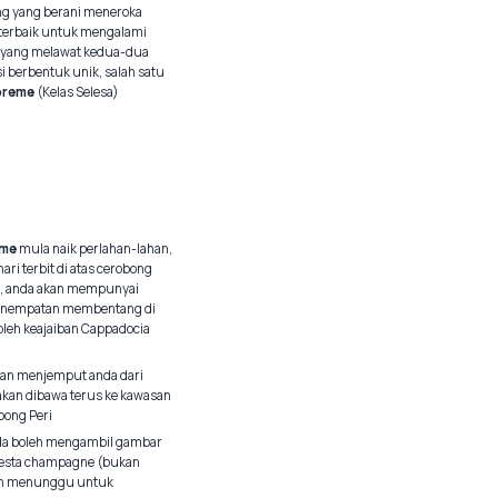
ong yang berani meneroka
 terbaik untuk mengalami
ri yang melawat kedua-dua
i berbentuk unik, salah satu
oreme
(Kelas Selesa)
eme
mula naik perlahan-lahan,
 terbit di atas cerobong
a), anda akan mempunyai
 penempatan membentang di
oleh keajaiban Cappadocia
akan menjemput anda dari
 akan dibawa terus ke kawasan
bong Peri
da boleh mengambil gambar
pesta champagne (bukan
kan menunggu untuk