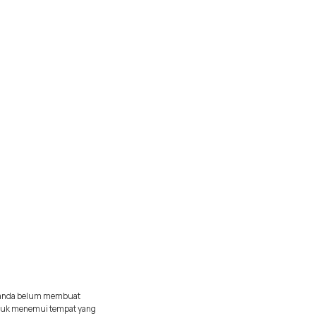
ka anda belum membuat
ntuk menemui tempat yang