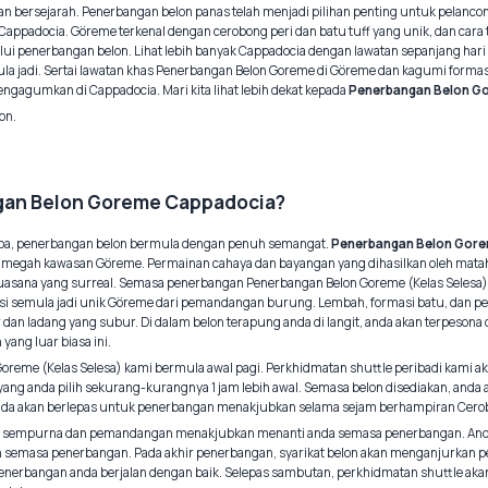
an bersejarah. Penerbangan belon panas telah menjadi pilihan penting untuk pelanc
padocia. Göreme terkenal dengan cerobong peri dan batu tuff yang unik, dan cara
lalui penerbangan belon. Lihat lebih banyak Cappadocia dengan lawatan sepanjang ha
ula jadi. Sertai lawatan khas Penerbangan Belon Goreme di Göreme dan kagumi formas
gagumkan di Cappadocia. Mari kita lihat lebih dekat kepada
Penerbangan Belon G
on.
an Belon Goreme Cappadocia?
tiba, penerbangan belon bermula dengan penuh semangat.
Penerbangan Belon Gor
ah kawasan Göreme. Permainan cahaya dan bayangan yang dihasilkan oleh matahari
 suasana yang surreal. Semasa penerbangan Penerbangan Belon Goreme (Kelas Seles
si semula jadi unik Göreme dari pemandangan burung. Lembah, formasi batu, dan
an ladang yang subur. Di dalam belon terapung anda di langit, anda akan terpesona 
ang luar biasa ini.
oreme (Kelas Selesa) kami bermula awal pagi. Perkhidmatan shuttle peribadi kami 
yang anda pilih sekurang-kurangnya 1 jam lebih awal. Semasa belon disediakan, anda
anda akan berlepas untuk penerbangan menakjubkan selama sejam berhampiran Cero
ng sempurna dan pemandangan menakjubkan menanti anda semasa penerbangan. An
 semasa penerbangan. Pada akhir penerbangan, syarikat belon akan menganjurkan 
enerbangan anda berjalan dengan baik. Selepas sambutan, perkhidmatan shuttle a