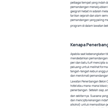
pelbagai tempat yang indah d
pemandangan menakjubkan Cap
geografi hebat ini adalah me
tarikan sejarah dan alam sem
pemandangan yang paling men
program di dalam lawatan bel
Kenapa Penerbang
Apabila saat keberangkatan 
mendedahkan pemandangan meg
peri dan batu tuff mencipta
peluang untuk melihat forma
tengah-tengah kebun anggur d
dan menikmati pemandangan y
Lawatan Penerbangan Belon G
hotel atau mana-mana lokasi 
penerbangan. Setelah siap, 
dan sekitarnya. Suasana ya
dan mencipta kenangan indah
alkohol) untuk memastikan p