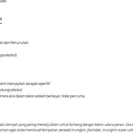
otel.
N
an dan Penurunan
a alkohol)
 kami menyajikan sarapan aperitif
dungi alkohol
amera aksi dalam belon adalah berbayar, tidak percuma
 satu tempat yang paling menakjubkan untuk terbang dengan belon udara panas. Ji
rkan agar anda membuat tempahan secepat mungkin, jika tidak, mungkin sukar u