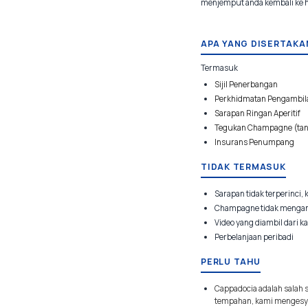
menjemput anda kembali ke h
APA YANG DISERTAKA
Termasuk
Sijil Penerbangan
Perkhidmatan Pengambil
Sarapan Ringan Aperitif
Tegukan Champagne (tanp
Insurans Penumpang
TIDAK TERMASUK
Sarapan tidak terperinci,
Champagne tidak mengan
Video yang diambil dari k
Perbelanjaan peribadi
PERLU TAHU
Cappadocia adalah salah
tempahan, kami mengesyo